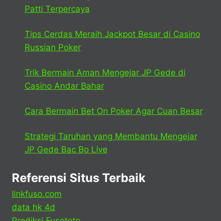
Patti Terpercaya
Tips Cerdas Meraih Jackpot Besar di Casino
Russian Poker
Trik Bermain Aman Mengejar JP Gede di
Casino Andar Bahar
Cara Bermain Bet On Poker Agar Cuan Besar
Strategi Taruhan yang Membantu Mengejar
JP Gede Bac Bo Live
Referensi Situs Terbaik
linkfuso.com
data hk 4d
Prediksi Fusototo