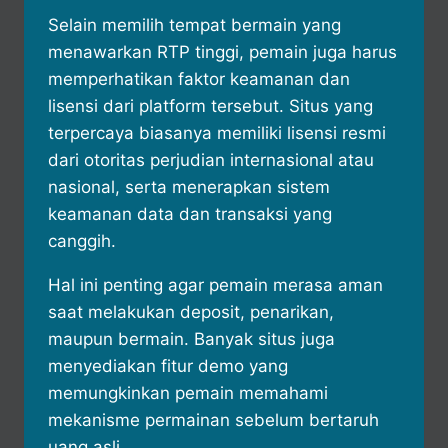
Selain memilih tempat bermain yang
menawarkan RTP tinggi, pemain juga harus
memperhatikan faktor keamanan dan
lisensi dari platform tersebut. Situs yang
terpercaya biasanya memiliki lisensi resmi
dari otoritas perjudian internasional atau
nasional, serta menerapkan sistem
keamanan data dan transaksi yang
canggih.
Hal ini penting agar pemain merasa aman
saat melakukan deposit, penarikan,
maupun bermain. Banyak situs juga
menyediakan fitur demo yang
memungkinkan pemain memahami
mekanisme permainan sebelum bertaruh
uang asli.