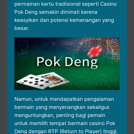
permainan kartu tradisional seperti Casino
Pok Deng semakin diminati karena
keasyikan dan potensi kemenangan yang
besar.
Namun, untuk mendapatkan pengalaman
bermain yang menyenangkan sekaligus
menguntungkan, penting bagi pemain
untuk memilih tempat bermain casino Pok
Deng dengan RTP (Return to Player) tinggi.