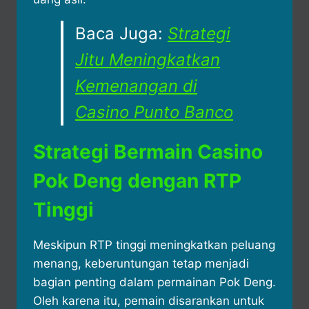
Baca Juga:
Strategi
Jitu Meningkatkan
Kemenangan di
Casino Punto Banco
Strategi Bermain Casino
Pok Deng dengan RTP
Tinggi
Meskipun RTP tinggi meningkatkan peluang
menang, keberuntungan tetap menjadi
bagian penting dalam permainan Pok Deng.
Oleh karena itu, pemain disarankan untuk