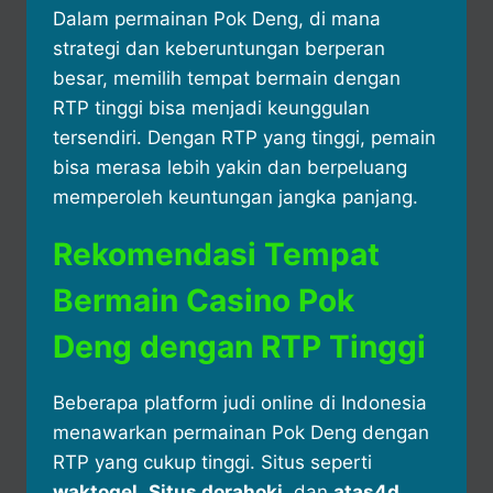
Dalam permainan Pok Deng, di mana
strategi dan keberuntungan berperan
besar, memilih tempat bermain dengan
RTP tinggi bisa menjadi keunggulan
tersendiri. Dengan RTP yang tinggi, pemain
bisa merasa lebih yakin dan berpeluang
memperoleh keuntungan jangka panjang.
Rekomendasi Tempat
Bermain Casino Pok
Deng dengan RTP Tinggi
Beberapa platform judi online di Indonesia
menawarkan permainan Pok Deng dengan
RTP yang cukup tinggi. Situs seperti
waktogel
,
Situs dorahoki
, dan
atas4d