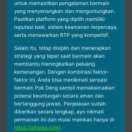
untuk memastikan pengalaman bermain
yang menyenangkan dan menguntungkan.
Pastikan platform yang dipilih memiliki
reputasi baik, sistem keamanan terpercaya,
serta menawarkan RTP yang kompetitif.
Selain itu, tetap disiplin dan menerapkan
strategi yang tepat saat bermain akan
membantu meningkatkan peluang
kemenangan. Dengan kombinasi faktor-
faktor ini, Anda bisa menikmati sensasi
bermain Pok Deng sambil memaksimalkan
potensi keuntungan secara aman dan
bertanggung jawab. Penjelasan sudah
diberikan secara lengkap, ayo nikmati
permainan ini dan mulai mainkan hanya di
https://efspas.com/
.