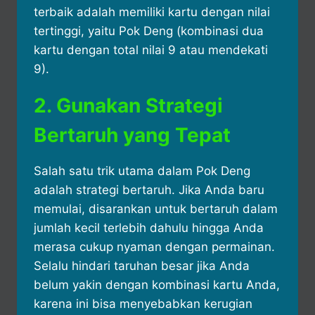
terbaik adalah memiliki kartu dengan nilai
tertinggi, yaitu Pok Deng (kombinasi dua
kartu dengan total nilai 9 atau mendekati
9).
2. Gunakan Strategi
Bertaruh yang Tepat
Salah satu trik utama dalam Pok Deng
adalah strategi bertaruh. Jika Anda baru
memulai, disarankan untuk bertaruh dalam
jumlah kecil terlebih dahulu hingga Anda
merasa cukup nyaman dengan permainan.
Selalu hindari taruhan besar jika Anda
belum yakin dengan kombinasi kartu Anda,
karena ini bisa menyebabkan kerugian