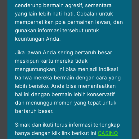
cenderung bermain agresif, sementara
yang lain lebih hati-hati. Cobalah untuk
memperhatikan pola permainan lawan, dan
gunakan informasi tersebut untuk
keuntungan Anda.
Jika lawan Anda sering bertaruh besar
meskipun kartu mereka tidak
menguntungkan, ini bisa menjadi indikasi
bahwa mereka bermain dengan cara yang
lebih berisiko. Anda bisa memanfaatkan
hal ini dengan bermain lebih konservatif
dan menunggu momen yang tepat untuk
bertaruh besar.
Simak dan ikuti terus informasi terlengkap
hanya dengan klik link berikut ini
CASINO