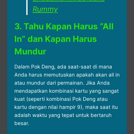
Rummy
3. Tahu Kapan Harus “All
In” dan Kapan Harus
Mundur
Dalam Pok Deng, ada saat-saat di mana
Anda harus memutuskan apakah akan all in
atau mundur dari permainan. Jika Anda
mendapatkan kombinasi kartu yang sangat
kuat (seperti kombinasi Pok Deng atau
kartu dengan nilai hampir 9), maka saat itu
adalah waktu yang tepat untuk bertaruh
besar.