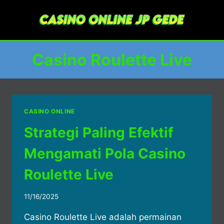
Skip
to
content
Casino Roulette Live
CASINO ONLINE
Strategi Paling Efektif
Mengamati Pola Casino
Roulette Live
11/16/2025
Casino Roulette Live adalah permainan