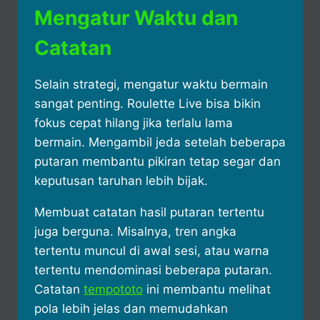
Mengatur Waktu dan
Catatan
Selain strategi, mengatur waktu bermain
sangat penting. Roulette Live bisa bikin
fokus cepat hilang jika terlalu lama
bermain. Mengambil jeda setelah beberapa
putaran membantu pikiran tetap segar dan
keputusan taruhan lebih bijak.
Membuat catatan hasil putaran tertentu
juga berguna. Misalnya, tren angka
tertentu muncul di awal sesi, atau warna
tertentu mendominasi beberapa putaran.
Catatan
tempototo
ini membantu melihat
pola lebih jelas dan memudahkan