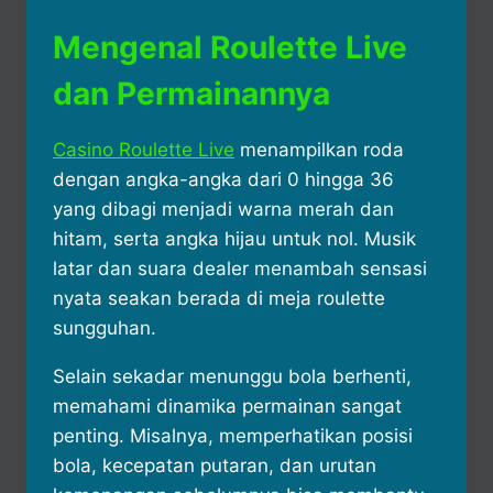
Mengenal Roulette Live
dan Permainannya
Casino Roulette Live
menampilkan roda
dengan angka-angka dari 0 hingga 36
yang dibagi menjadi warna merah dan
hitam, serta angka hijau untuk nol. Musik
latar dan suara dealer menambah sensasi
nyata seakan berada di meja roulette
sungguhan.
Selain sekadar menunggu bola berhenti,
memahami dinamika permainan sangat
penting. Misalnya, memperhatikan posisi
bola, kecepatan putaran, dan urutan