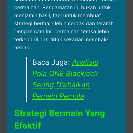
permainan. Pengamatan ini bukan untuk
menjamin hasil, tapi untuk membuat
strategi bermain lebih cerdas dan terarah.
Dengan cara ini, permainan terasa lebih
terkendali dan tidak sekadar menebak-
nebak.
Baca Juga:
Analisis
Pola ONE Blackjack
Sering Diabaikan
Pemain Pemula
Strategi Bermain Yang
Efektif