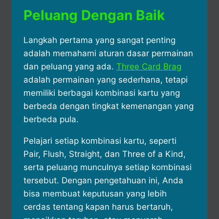
Peluang Dengan Baik
Langkah pertama yang sangat penting
adalah memahami aturan dasar permainan
dan peluang yang ada.
Three Card Brag
adalah permainan yang sederhana, tetapi
memiliki berbagai kombinasi kartu yang
berbeda dengan tingkat kemenangan yang
berbeda pula.
Pelajari setiap kombinasi kartu, seperti
Pair, Flush, Straight, dan Three of a Kind,
serta peluang munculnya setiap kombinasi
tersebut. Dengan pengetahuan ini, Anda
bisa membuat keputusan yang lebih
cerdas tentang kapan harus bertaruh,