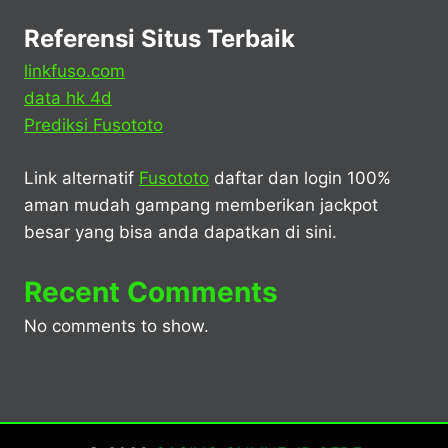
Referensi Situs Terbaik
linkfuso.com
data hk 4d
Prediksi Fusototo
Link alternatif
Fusototo
daftar dan login 100%
aman mudah gampang memberikan jackpot
besar yang bisa anda dapatkan di sini.
Recent Comments
No comments to show.