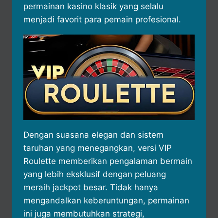
permainan kasino klasik yang selalu
menjadi favorit para pemain profesional.
Dengan suasana elegan dan sistem
taruhan yang menegangkan, versi VIP
Roulette memberikan pengalaman bermain
yang lebih eksklusif dengan peluang
meraih jackpot besar. Tidak hanya
mengandalkan keberuntungan, permainan
ini juga membutuhkan strategi,