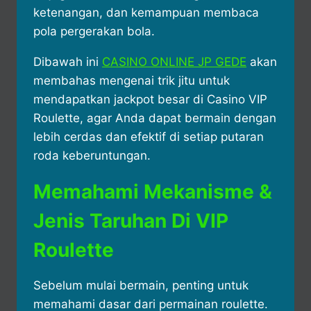
ketenangan, dan kemampuan membaca
pola pergerakan bola.
Dibawah ini
CASINO ONLINE JP GEDE
akan
membahas mengenai trik jitu untuk
mendapatkan jackpot besar di Casino VIP
Roulette, agar Anda dapat bermain dengan
lebih cerdas dan efektif di setiap putaran
roda keberuntungan.
Memahami Mekanisme &
Jenis Taruhan Di VIP
Roulette
Sebelum mulai bermain, penting untuk
memahami dasar dari permainan roulette.