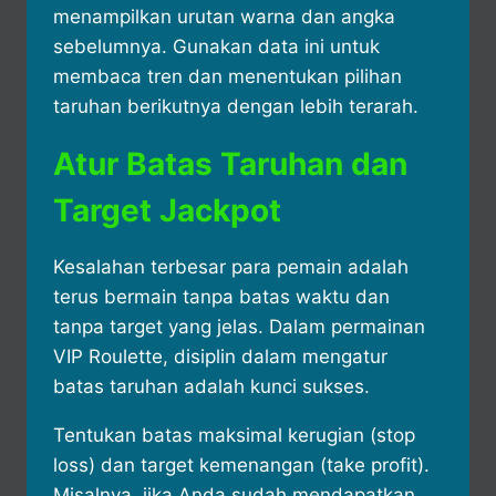
menampilkan urutan warna dan angka
sebelumnya. Gunakan data ini untuk
membaca tren dan menentukan pilihan
taruhan berikutnya dengan lebih terarah.
Atur Batas Taruhan dan
Target Jackpot
Kesalahan terbesar para pemain adalah
terus bermain tanpa batas waktu dan
tanpa target yang jelas. Dalam permainan
VIP Roulette, disiplin dalam mengatur
batas taruhan adalah kunci sukses.
Tentukan batas maksimal kerugian (stop
loss) dan target kemenangan (take profit).
Misalnya, jika Anda sudah mendapatkan