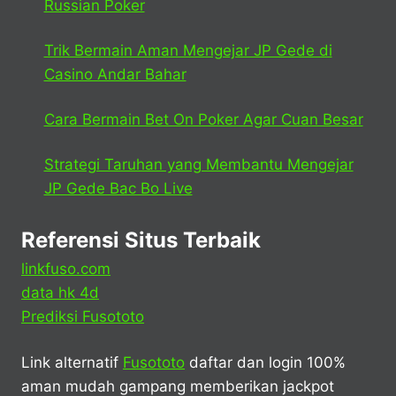
Russian Poker
Trik Bermain Aman Mengejar JP Gede di
Casino Andar Bahar
Cara Bermain Bet On Poker Agar Cuan Besar
Strategi Taruhan yang Membantu Mengejar
JP Gede Bac Bo Live
Referensi Situs Terbaik
linkfuso.com
data hk 4d
Prediksi Fusototo
Link alternatif
Fusototo
daftar dan login 100%
aman mudah gampang memberikan jackpot