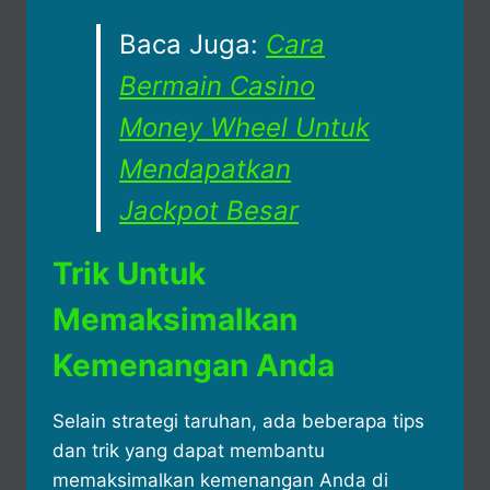
Baca Juga:
Cara
Bermain Casino
Money Wheel Untuk
Mendapatkan
Jackpot Besar
Trik Untuk
Memaksimalkan
Kemenangan Anda
Selain strategi taruhan, ada beberapa tips
dan trik yang dapat membantu
memaksimalkan kemenangan Anda di