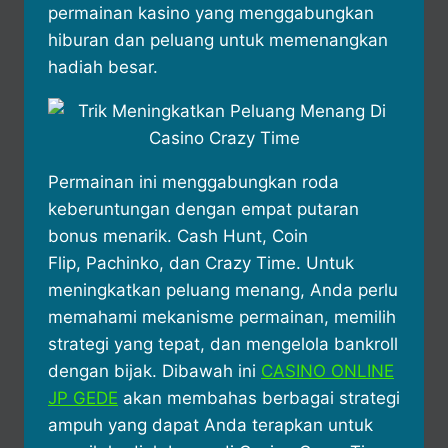
permainan kasino yang menggabungkan
hiburan dan peluang untuk memenangkan
hadiah besar.
Permainan ini menggabungkan roda
keberuntungan dengan empat putaran
bonus menarik. Cash Hunt, Coin
Flip, Pachinko, dan Crazy Time. Untuk
meningkatkan peluang menang, Anda perlu
memahami mekanisme permainan, memilih
strategi yang tepat, dan mengelola bankroll
dengan bijak. Dibawah ini
CASINO ONLINE
JP GEDE
akan membahas berbagai strategi
ampuh yang dapat Anda terapkan untuk