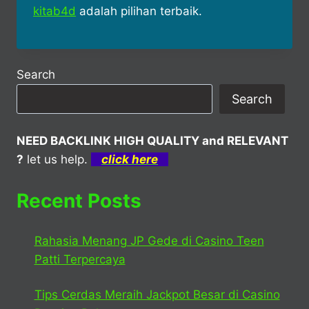
kitab4d
adalah pilihan terbaik.
Search
Search
NEED BACKLINK HIGH QUALITY and RELEVANT
?
let us help.
click here
Recent Posts
Rahasia Menang JP Gede di Casino Teen
Patti Terpercaya
Tips Cerdas Meraih Jackpot Besar di Casino