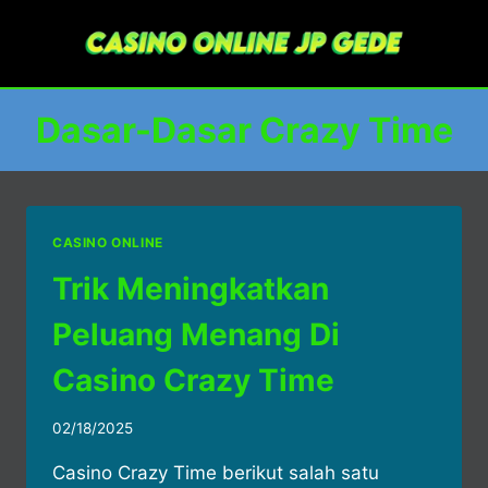
Skip
to
content
Dasar-Dasar Crazy Time
CASINO ONLINE
Trik Meningkatkan
Peluang Menang Di
Casino Crazy Time
02/18/2025
Casino Crazy Time berikut salah satu