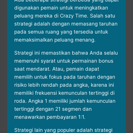
digunakan pemain untuk meningkatkan
peluang mereka di Crazy Time. Salah satu
strategi adalah dengan memasang taruhan
pada semua ruang yang tersedia untuk
memaksimalkan peluang menang.
Strategi ini memastikan bahwa Anda selalu
memenuhi syarat untuk permainan bonus
saat mendarat. Atau, pemain dapat
memilih untuk fokus pada taruhan dengan
risiko lebih rendah pada angka, karena ini
memiliki frekuensi kemunculan tertinggi di
roda. Angka 1 memiliki jumlah kemunculan
tertinggi dengan 21 segmen dan
menawarkan pembayaran 1:1.
Strategi lain yang populer adalah strategi