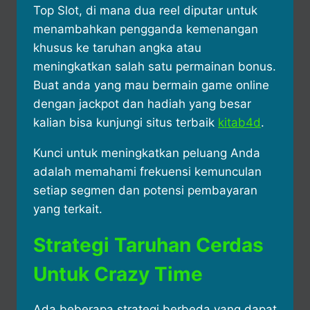
Top Slot, di mana dua reel diputar untuk
menambahkan pengganda kemenangan
khusus ke taruhan angka atau
meningkatkan salah satu permainan bonus.
Buat anda yang mau bermain game online
dengan jackpot dan hadiah yang besar
kalian bisa kunjungi situs terbaik
kitab4d
.
​Kunci untuk meningkatkan peluang Anda
adalah memahami frekuensi kemunculan
setiap segmen dan potensi pembayaran
yang terkait.​
Strategi Taruhan Cerdas
Untuk Crazy Time
Ada beberapa strategi berbeda yang dapat