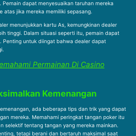
a. Pemain dapat menyesuaikan taruhan mereka
 atas jika mereka memiliki sepasang.
aler menunjukkan kartu As, kemungkinan dealer
h tinggi. Dalam situasi seperti itu, pemain dapat
 Penting untuk diingat bahwa dealer dapat
i.
emahami Permainan Di Casino
aksimalkan Kemenangan
kemenangan, ada beberapa tips dan trik yang dapat
n mereka. Memahami peringkat tangan poker itu
dan selektif tentang tangan yang mereka mainkan.
ting, tetapi berani dan bertaruh maksimal saat