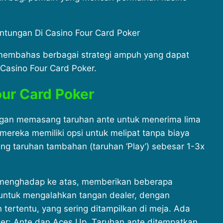
embahas berbagai strategi ampuh yang dapat
Casino Four Card Poker.
ur Card Poker
ngan memasang taruhan ante untuk menerima lima
mereka memiliki opsi untuk melipat tanpa biaya
 taruhan tambahan (taruhan ‘Play’) sebesar 1-3x
 menghadap ke atas, memberikan beberapa
 untuk mengalahkan tangan dealer, dengan
tertentu, yang sering ditampilkan di meja. Ada
er: Ante dan Aces Up. Taruhan ante ditempatkan