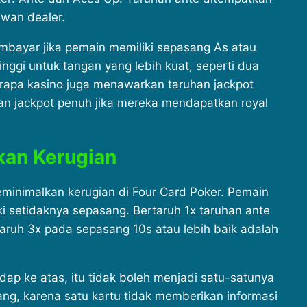
wan dealer.
bayar jika pemain memiliki sepasang As atau
inggi untuk tangan yang lebih kuat, seperti dua
berapa kasino juga menawarkan taruhan jackpot
n jackpot penuh jika mereka mendapatkan royal
kan Kerugian
meminimalkan kerugian di Four Card Poker. Pemain
iki setidaknya sepasang. Bertaruh 1x taruhan ante
ruh 3x pada sepasang 10s atau lebih baik adalah
ap ke atas, itu tidak boleh menjadi satu-satunya
ng, karena satu kartu tidak memberikan informasi