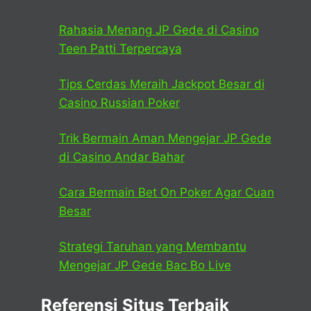
Rahasia Menang JP Gede di Casino
Teen Patti Terpercaya
Tips Cerdas Meraih Jackpot Besar di
Casino Russian Poker
Trik Bermain Aman Mengejar JP Gede
di Casino Andar Bahar
Cara Bermain Bet On Poker Agar Cuan
Besar
Strategi Taruhan yang Membantu
Mengejar JP Gede Bac Bo Live
Referensi Situs Terbaik