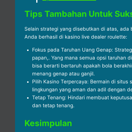
Tips Tambahan Untuk Suk
Selain strategi yang disebutkan di atas, a
Anda berhasil di kasino live dealer roulette:
Fokus pada Taruhan Uang Genap: Strategi
papan,. Yang mana semua opsi taruhan di
bisa berarti bertaruh apakah bola berakhi
menang genap atau ganjil.
Pilih Kasino Terpercaya: Bermain di situ
lingkungan yang aman dan adil dengan de
Tetap Tenang: Hindari membuat keputusan
dan tetap tenang.
​Kesimpulan