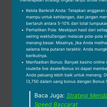
menerapkan strategi tingkat lanjut untuk 
Kelola Bankroll Anda: Tetapkan anggaran 
mampu untuk kehilangan, dan jangan meng
bertaruh antara 5-10% dari total tumpukan
Perhatikan Pola: Meskipun hasil dari setia
seiring waktuDengan melacak pola-pola i
menang besar. Misalnya, jika Anda melih
selama lima putaran terakhir. Anda mungk
berikutnya.
Manfaatkan Bonus: Banyak kasino online
roulette live dealerBonus ini dapat memb
Anda peluang lebih baik untuk menang. D
(3,750 dalam uang bonus dengan Bonus S
Baca Juga:
Strategi Mend
Speed Baccarat