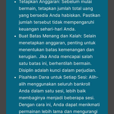
Tetapkan Anggaran: Sebelum mulai
bermain, tetapkan jumlah total uang
yang bersedia Anda habiskan. Pastikan
jumlah tersebut tidak mempengaruhi
keuangan sehari-hari Anda.
Buat Batas Menang dan Kalah: Selain
menetapkan anggaran, penting untuk
menentukan batas kemenangan dan
kerugian. Jika Anda mencapai salah
satu batas ini, berhentilah bermain.
Disiplin adalah kunci dalam perjudian.
Pisahkan Dana untuk Setiap Sesi: Alih-
alih menggunakan seluruh bankroll
Anda dalam satu sesi, lebih baik
membaginya menjadi beberapa sesi.
Dengan cara ini, Anda dapat menikmati
permainan lebih lama dan mengurangi