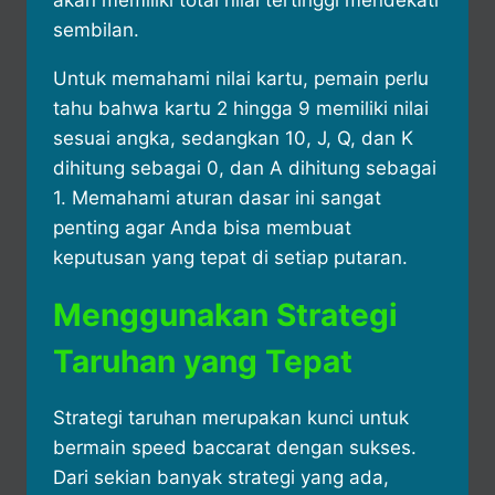
akan memiliki total nilai tertinggi mendekati
sembilan.
Untuk memahami nilai kartu, pemain perlu
tahu bahwa kartu 2 hingga 9 memiliki nilai
sesuai angka, sedangkan 10, J, Q, dan K
dihitung sebagai 0, dan A dihitung sebagai
1. Memahami aturan dasar ini sangat
penting agar Anda bisa membuat
keputusan yang tepat di setiap putaran.
Menggunakan Strategi
Taruhan yang Tepat
Strategi taruhan merupakan kunci untuk
bermain speed baccarat dengan sukses.
Dari sekian banyak strategi yang ada,