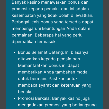
Banyak kasino menawarkan bonus dan
promosi kepada pemain, dan ini adalah
kesempatan yang tidak boleh dilewatkan.
Berbagai jenis bonus yang tersedia dapat
mempengaruhi keuntungan Anda dalam
permainan. Beberapa hal yang perlu
diperhatikan termasuk:
Bonus Selamat Datang: Ini biasanya
ditawarkan kepada pemain baru.
Memanfaatkan bonus ini dapat
memberikan Anda tambahan modal
untuk bermain. Pastikan untuk
membaca syarat dan ketentuan yang
berlaku.
Promosi Berkala: Banyak kasino juga
mengadakan promosi yang berlangsung