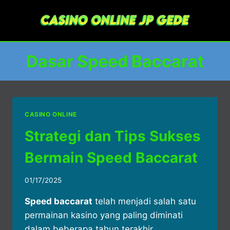
Skip
to
content
Dasar Speed Baccarat
CASINO ONLINE
Strategi dan Tips Sukses
Bermain Speed Baccarat
01/17/2025
Speed baccarat
telah menjadi salah satu
permainan kasino yang paling diminati
dalam beberapa tahun terakhir.