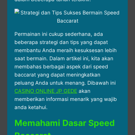
Permainan ini cukup sederhana, ada
beberapa strategi dan tips yang dapat
membantu Anda meraih kesuksesan lebih
saat bermain. Dalam artikel ini, kita akan
membahas berbagai aspek dari speed
baccarat yang dapat meningkatkan
peluang Anda untuk menang. Dibawah ini
CASINO ONLINE JP GEDE
akan
memberikan informasi menarik yang wajib
anda ketahui.
Memahami Dasar Speed