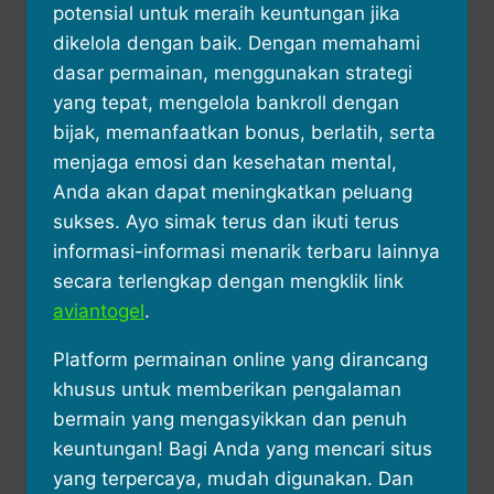
potensial untuk meraih keuntungan jika
dikelola dengan baik. ​Dengan memahami
dasar permainan, menggunakan strategi
yang tepat, mengelola bankroll dengan
bijak, memanfaatkan bonus, berlatih, serta
menjaga emosi dan kesehatan mental,
Anda akan dapat meningkatkan peluang
sukses.​ Ayo simak terus dan ikuti terus
informasi-informasi menarik terbaru lainnya
secara terlengkap dengan mengklik link
aviantogel
.
Platform permainan online yang dirancang
khusus untuk memberikan pengalaman
bermain yang mengasyikkan dan penuh
keuntungan! Bagi Anda yang mencari situs
yang terpercaya, mudah digunakan. Dan