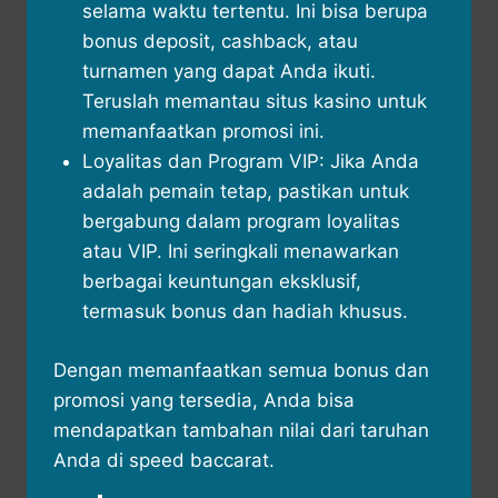
selama waktu tertentu. Ini bisa berupa
bonus deposit, cashback, atau
turnamen yang dapat Anda ikuti.
Teruslah memantau situs kasino untuk
memanfaatkan promosi ini.
Loyalitas dan Program VIP: Jika Anda
adalah pemain tetap, pastikan untuk
bergabung dalam program loyalitas
atau VIP. Ini seringkali menawarkan
berbagai keuntungan eksklusif,
termasuk bonus dan hadiah khusus.
Dengan memanfaatkan semua bonus dan
promosi yang tersedia, Anda bisa
mendapatkan tambahan nilai dari taruhan
Anda di speed baccarat.