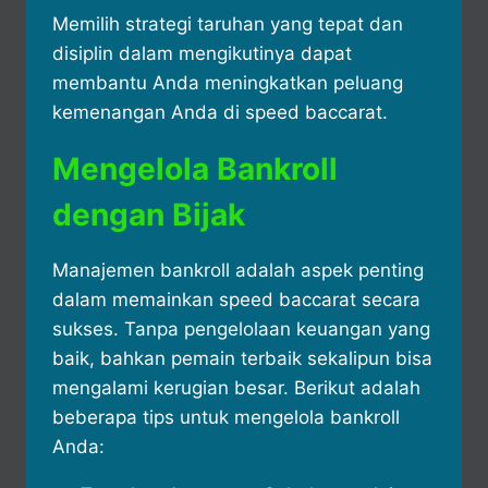
Memilih strategi taruhan yang tepat dan
disiplin dalam mengikutinya dapat
membantu Anda meningkatkan peluang
kemenangan Anda di speed baccarat.
Mengelola Bankroll
dengan Bijak
Manajemen bankroll adalah aspek penting
dalam memainkan speed baccarat secara
sukses. Tanpa pengelolaan keuangan yang
baik, bahkan pemain terbaik sekalipun bisa
mengalami kerugian besar. Berikut adalah
beberapa tips untuk mengelola bankroll
Anda: