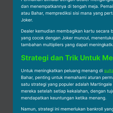
dan menempatkannya di tengah meja. Pemai
atau Bahar, memprediksi sisi mana yang per
Joker.
Dealer kemudian membagikan kartu secara be
yang cocok dengan Joker muncul, menentuk
tambahan multipliers yang dapat meningkatk
Strategi dan Trik Untuk 
Untuk meningkatkan peluang menang di
sult
Bahar, penting untuk memahami aturan perma
satu strategi yang populer adalah Martinga
mereka setelah setiap kekalahan, dengan tu
mendapatkan keuntungan ketika menang.
Namun, strategi ini memerlukan bankroll yang 