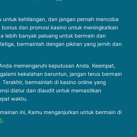
u untuk kehilangan, dan jangan pernah mencoba
n bonus dan promosi kasino untuk meningkatkan
a lebih banyak peluang untuk bermain dan
tiga, bermainlah dengan pikiran yang jernih dan
i Anda memengaruhi keputusan Anda. Keempat,
ngalami kekalahan beruntun, jangan terus bermain
erakhir, bermainlah di kasino online yang
sensi diatur dan diaudit untuk memastikan
epat waktu.
mainan ini, Kamu menganjurkan untuk bermain di
5
.