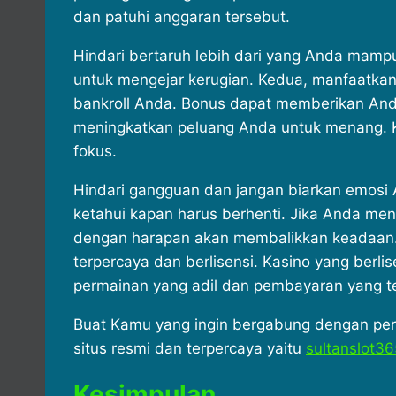
dan patuhi anggaran tersebut.
Hindari bertaruh lebih dari yang Anda mamp
untuk mengejar kerugian. Kedua, manfaatka
bankroll Anda. Bonus dapat memberikan And
meningkatkan peluang Anda untuk menang. Ke
fokus.
Hindari gangguan dan jangan biarkan emos
ketahui kapan harus berhenti. Jika Anda me
dengan harapan akan membalikkan keadaan. T
terpercaya dan berlisensi. Kasino yang berli
permainan yang adil dan pembayaran yang t
Buat Kamu yang ingin bergabung dengan per
situs resmi dan terpercaya yaitu
sultanslot36
Kesimpulan