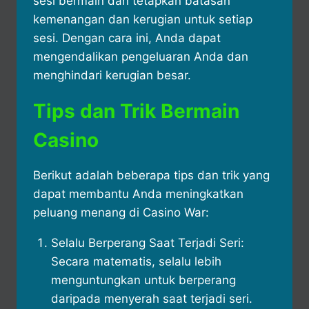
sesi bermain dan tetapkan batasan
kemenangan dan kerugian untuk setiap
sesi. Dengan cara ini, Anda dapat
mengendalikan pengeluaran Anda dan
menghindari kerugian besar.
Tips dan Trik Bermain
Casino
Berikut adalah beberapa tips dan trik yang
dapat membantu Anda meningkatkan
peluang menang di Casino War:
Selalu Berperang Saat Terjadi Seri:
Secara matematis, selalu lebih
menguntungkan untuk berperang
daripada menyerah saat terjadi seri.