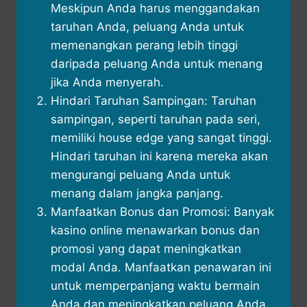
Meskipun Anda harus menggandakan
taruhan Anda, peluang Anda untuk
memenangkan perang lebih tinggi
daripada peluang Anda untuk menang
jika Anda menyerah.
Hindari Taruhan Sampingan: Taruhan
sampingan, seperti taruhan pada seri,
memiliki house edge yang sangat tinggi.
Hindari taruhan ini karena mereka akan
mengurangi peluang Anda untuk
menang dalam jangka panjang.
Manfaatkan Bonus dan Promosi: Banyak
kasino online menawarkan bonus dan
promosi yang dapat meningkatkan
modal Anda. Manfaatkan penawaran ini
untuk memperpanjang waktu bermain
Anda dan meningkatkan peluang Anda