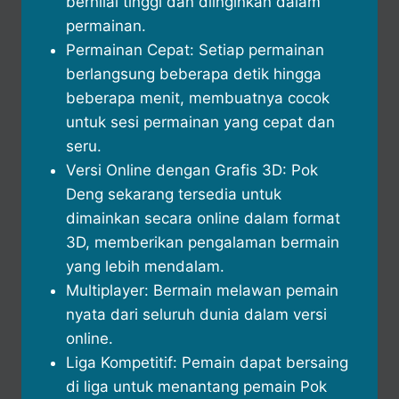
bernilai tinggi dan diinginkan dalam
permainan.
Permainan Cepat: Setiap permainan
berlangsung beberapa detik hingga
beberapa menit, membuatnya cocok
untuk sesi permainan yang cepat dan
seru.
Versi Online dengan Grafis 3D: Pok
Deng sekarang tersedia untuk
dimainkan secara online dalam format
3D, memberikan pengalaman bermain
yang lebih mendalam.
Multiplayer: Bermain melawan pemain
nyata dari seluruh dunia dalam versi
online.
Liga Kompetitif: Pemain dapat bersaing
di liga untuk menantang pemain Pok