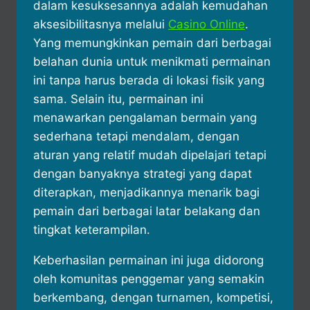
dalam kesuksesannya adalah kemudahan
aksesibilitasnya melalui
Casino Online
.
Yang memungkinkan pemain dari berbagai
belahan dunia untuk menikmati permainan
ini tanpa harus berada di lokasi fisik yang
sama. Selain itu, permainan ini
menawarkan pengalaman bermain yang
sederhana tetapi mendalam, dengan
aturan yang relatif mudah dipelajari tetapi
dengan banyaknya strategi yang dapat
diterapkan, menjadikannya menarik bagi
pemain dari berbagai latar belakang dan
tingkat keterampilan.
Keberhasilan permainan ini juga didorong
oleh komunitas penggemar yang semakin
berkembang, dengan turnamen, kompetisi,