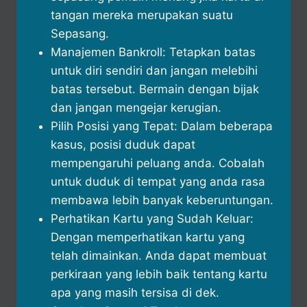
tangan mereka merupakan suatu
Sepasang.
Manajemen Bankroll: Tetapkan batas
untuk diri sendiri dan jangan melebihi
batas tersebut. Bermain dengan bijak
dan jangan mengejar kerugian.
Pilih Posisi yang Tepat: Dalam beberapa
kasus, posisi duduk dapat
mempengaruhi peluang anda. Cobalah
untuk duduk di tempat yang anda rasa
membawa lebih banyak keberuntungan.
Perhatikan Kartu yang Sudah Keluar:
Dengan memperhatikan kartu yang
telah dimainkan. Anda dapat membuat
perkiraan yang lebih baik tentang kartu
apa yang masih tersisa di dek.