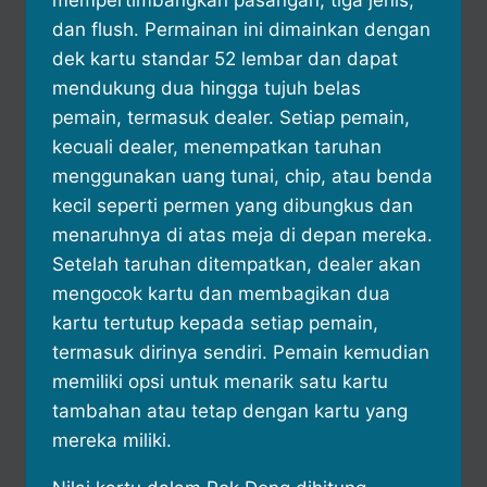
mempertimbangkan pasangan, tiga jenis,
dan flush. Permainan ini dimainkan dengan
dek kartu standar 52 lembar dan dapat
mendukung dua hingga tujuh belas
pemain, termasuk dealer. Setiap pemain,
kecuali dealer, menempatkan taruhan
menggunakan uang tunai, chip, atau benda
kecil seperti permen yang dibungkus dan
menaruhnya di atas meja di depan mereka.
Setelah taruhan ditempatkan, dealer akan
mengocok kartu dan membagikan dua
kartu tertutup kepada setiap pemain,
termasuk dirinya sendiri. Pemain kemudian
memiliki opsi untuk menarik satu kartu
tambahan atau tetap dengan kartu yang
mereka miliki.