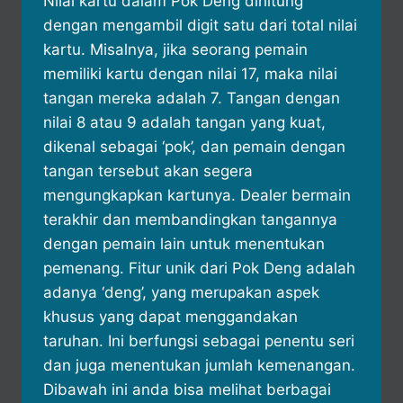
Nilai kartu dalam Pok Deng dihitung
dengan mengambil digit satu dari total nilai
kartu. Misalnya, jika seorang pemain
memiliki kartu dengan nilai 17, maka nilai
tangan mereka adalah 7. Tangan dengan
nilai 8 atau 9 adalah tangan yang kuat,
dikenal sebagai ‘pok’, dan pemain dengan
tangan tersebut akan segera
mengungkapkan kartunya. Dealer bermain
terakhir dan membandingkan tangannya
dengan pemain lain untuk menentukan
pemenang. Fitur unik dari Pok Deng adalah
adanya ‘deng’, yang merupakan aspek
khusus yang dapat menggandakan
taruhan. Ini berfungsi sebagai penentu seri
dan juga menentukan jumlah kemenangan.
Dibawah ini anda bisa melihat berbagai