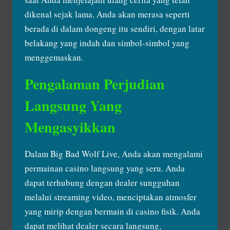
dikenal sejak lama. Anda akan merasa seperti
berada di dalam dongeng itu sendiri, dengan latar
belakang yang indah dan simbol-simbol yang
menggemaskan.
Pengalaman Perjudian
Langsung Yang
Mengasyikkan
Dalam Big Bad Wolf Live, Anda akan mengalami
permainan casino langsung yang seru. Anda
dapat terhubung dengan dealer sungguhan
melalui streaming video, menciptakan atmosfer
yang mirip dengan bermain di casino fisik. Anda
dapat melihat dealer secara langsung,