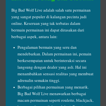
Big Bad Wolf Live adalah salah satu permainan
yang sangat populer di kalangan pecinta judi
online. Keseruan yang tak terbatas dalam
bermain permainan ini dapat dirasakan dari
berbagai aspek, antara lain:
Pengalaman bermain yang seru dan
mendebarkan. Dalam permainan ini, pemain
berkesempatan untuk berinteraksi secara
langsung dengan dealer yang asli. Hal ini
menambahkan sensasi realitas yang membuat
adrenalin semakin tinggi.
Berbagai pilihan permainan yang menarik.
Big Bad Wolf Live menawarkan berbagai
macam permainan seperti roulette, blackjack,