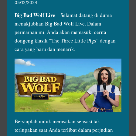
05/12/2024
Big Bad Wolf Live
– Selamat datang di dunia
menakjubkan Big Bad Wolf Live. Dalam
permainan ini, Anda akan memasuki cerita
dongeng klasik “The Three Little Pigs” dengan
cara yang baru dan menarik.
Bersiaplah untuk merasakan sensasi tak
terlupakan saat Anda terlibat dalam perjudian