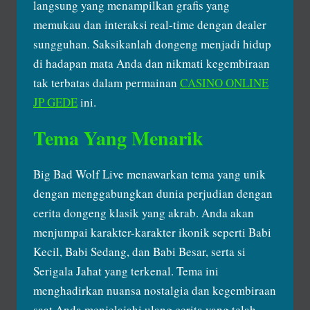
langsung yang menampilkan grafis yang
memukau dan interaksi real-time dengan dealer
sungguhan. Saksikanlah dongeng menjadi hidup
di hadapan mata Anda dan nikmati kegembiraan
tak terbatas dalam permainan
CASINO ONLINE
JP GEDE
ini.
Tema Yang Menarik
Big Bad Wolf Live menawarkan tema yang unik
dengan menggabungkan dunia perjudian dengan
cerita dongeng klasik yang akrab. Anda akan
menjumpai karakter-karakter ikonik seperti Babi
Kecil, Babi Sedang, dan Babi Besar, serta si
Serigala Jahat yang terkenal. Tema ini
menghadirkan nuansa nostalgia dan kegembiraan
saat Anda menjelajahi ulang cerita yang telah