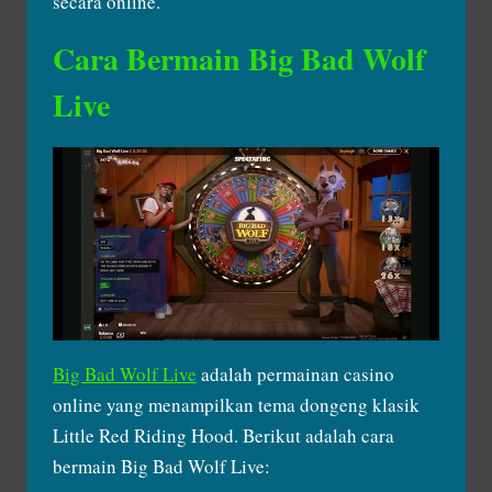
secara online.
Cara Bermain Big Bad Wolf
Live
Big Bad Wolf Live
adalah permainan casino
online yang menampilkan tema dongeng klasik
Little Red Riding Hood. Berikut adalah cara
bermain Big Bad Wolf Live: