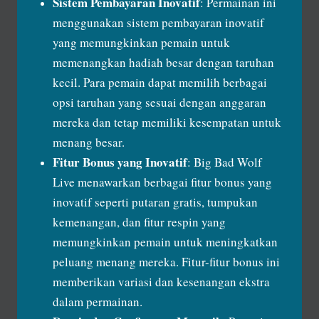
Sistem Pembayaran Inovatif
: Permainan ini
menggunakan sistem pembayaran inovatif
yang memungkinkan pemain untuk
memenangkan hadiah besar dengan taruhan
kecil. Para pemain dapat memilih berbagai
opsi taruhan yang sesuai dengan anggaran
mereka dan tetap memiliki kesempatan untuk
menang besar.
Fitur Bonus yang Inovatif
: Big Bad Wolf
Live menawarkan berbagai fitur bonus yang
inovatif seperti putaran gratis, tumpukan
kemenangan, dan fitur respin yang
memungkinkan pemain untuk meningkatkan
peluang menang mereka. Fitur-fitur bonus ini
memberikan variasi dan kesenangan ekstra
dalam permainan.