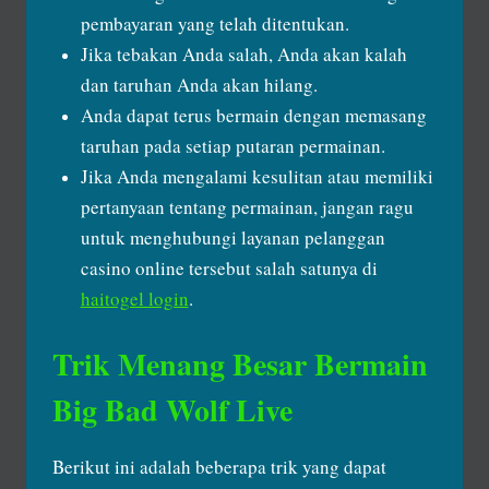
pembayaran yang telah ditentukan.
Jika tebakan Anda salah, Anda akan kalah
dan taruhan Anda akan hilang.
Anda dapat terus bermain dengan memasang
taruhan pada setiap putaran permainan.
Jika Anda mengalami kesulitan atau memiliki
pertanyaan tentang permainan, jangan ragu
untuk menghubungi layanan pelanggan
casino online tersebut salah satunya di
haitogel login
.
Trik Menang Besar Bermain
Big Bad Wolf Live
Berikut ini adalah beberapa trik yang dapat