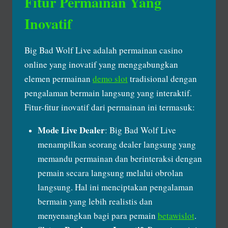
Fitur Permainan Yang
Inovatif
Big Bad Wolf Live adalah permainan casino
online yang inovatif yang menggabungkan
elemen permainan
demo slot
tradisional dengan
pengalaman bermain langsung yang interaktif.
Fitur-fitur inovatif dari permainan ini termasuk:
Mode Live Dealer
: Big Bad Wolf Live
menampilkan seorang dealer langsung yang
memandu permainan dan berinteraksi dengan
pemain secara langsung melalui obrolan
langsung. Hal ini menciptakan pengalaman
bermain yang lebih realistis dan
menyenangkan bagi para pemain
betawislot
.