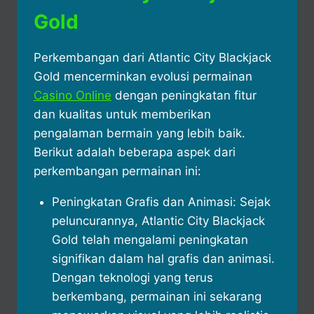
Gold
Perkembangan dari Atlantic City Blackjack
Gold mencerminkan evolusi permainan
Casino Online
dengan peningkatan fitur
dan kualitas untuk memberikan
pengalaman bermain yang lebih baik.
Berikut adalah beberapa aspek dari
perkembangan permainan ini:
Peningkatan Grafis dan Animasi: Sejak
peluncurannya, Atlantic City Blackjack
Gold telah mengalami peningkatan
signifikan dalam hal grafis dan animasi.
Dengan teknologi yang terus
berkembang, permainan ini sekarang