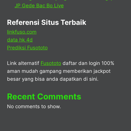
JP Gede Bac Bo Live
Referensi Situs Terbaik
linkfuso.com
data hk 4d
Prediksi Fusototo
Link alternatif
Fusototo
daftar dan login 100%
aman mudah gampang memberikan jackpot
besar yang bisa anda dapatkan di sini.
Recent Comments
No comments to show.