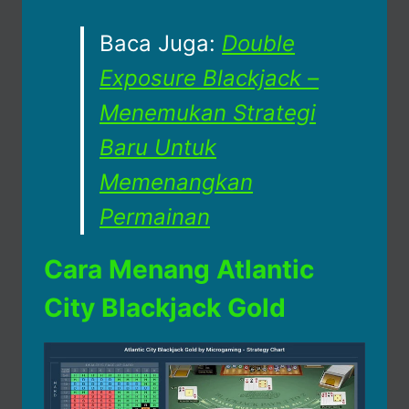
Baca Juga:
Double
Exposure Blackjack –
Menemukan Strategi
Baru Untuk
Memenangkan
Permainan
Cara Menang Atlantic
City Blackjack Gold