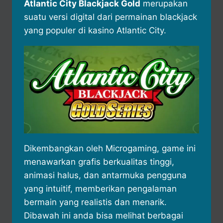
Atlantic City Blackjack Gold
merupakan
suatu versi digital dari permainan blackjack
yang populer di kasino Atlantic City.
Dikembangkan oleh Microgaming, game ini
menawarkan grafis berkualitas tinggi,
animasi halus, dan antarmuka pengguna
yang intuitif, memberikan pengalaman
bermain yang realistis dan menarik.
Dibawah ini anda bisa melihat berbagai