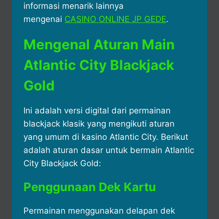
informasi menarik lainnya
mengenai
CASINO ONLINE JP GEDE
.
Mengenal Aturan Main
Atlantic City Blackjack
Gold
Ini adalah versi digital dari permainan
blackjack klasik yang mengikuti aturan
yang umum di kasino Atlantic City. Berikut
adalah aturan dasar untuk bermain Atlantic
City Blackjack Gold:
Penggunaan Dek Kartu
Permainan menggunakan delapan dek