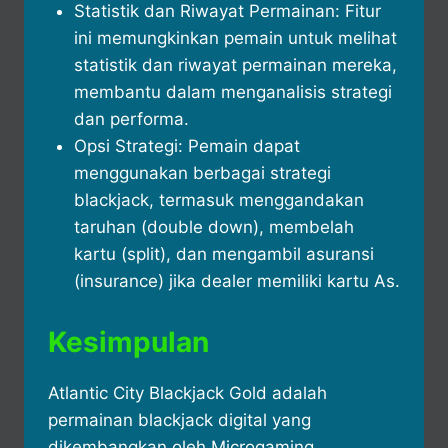
Statistik dan Riwayat Permainan: Fitur
ini memungkinkan pemain untuk melihat
statistik dan riwayat permainan mereka,
membantu dalam menganalisis strategi
dan performa.
Opsi Strategi: Pemain dapat
menggunakan berbagai strategi
blackjack, termasuk menggandakan
taruhan (double down), membelah
kartu (split), dan mengambil asuransi
(insurance) jika dealer memiliki kartu As.
Kesimpulan
Atlantic City Blackjack Gold adalah
permainan blackjack digital yang
dikembangkan oleh Microgaming,