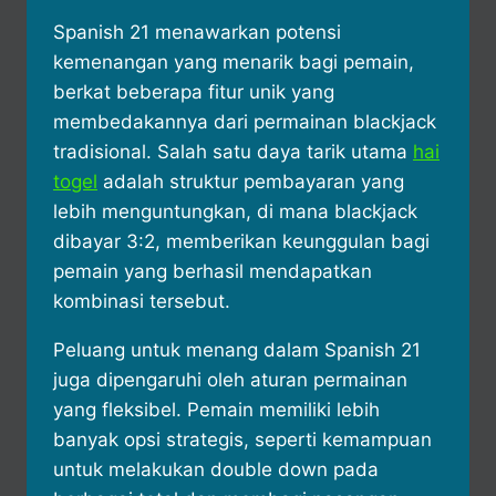
Spanish 21 menawarkan potensi
kemenangan yang menarik bagi pemain,
berkat beberapa fitur unik yang
membedakannya dari permainan blackjack
tradisional. Salah satu daya tarik utama
hai
togel
adalah struktur pembayaran yang
lebih menguntungkan, di mana blackjack
dibayar 3:2, memberikan keunggulan bagi
pemain yang berhasil mendapatkan
kombinasi tersebut.
Peluang untuk menang dalam Spanish 21
juga dipengaruhi oleh aturan permainan
yang fleksibel. Pemain memiliki lebih
banyak opsi strategis, seperti kemampuan
untuk melakukan double down pada