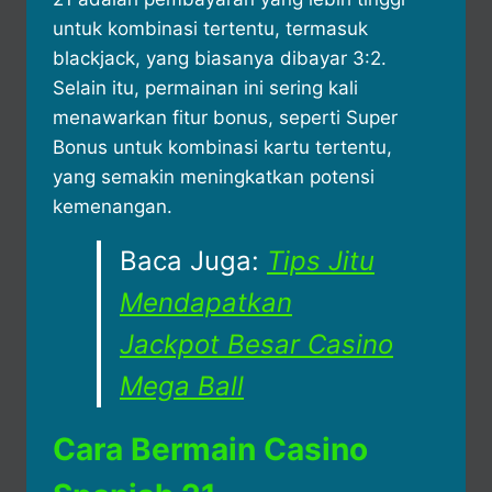
untuk kombinasi tertentu, termasuk
blackjack, yang biasanya dibayar 3:2.
Selain itu, permainan ini sering kali
menawarkan fitur bonus, seperti Super
Bonus untuk kombinasi kartu tertentu,
yang semakin meningkatkan potensi
kemenangan.
Baca Juga:
Tips Jitu
Mendapatkan
Jackpot Besar Casino
Mega Ball
Cara Bermain Casino