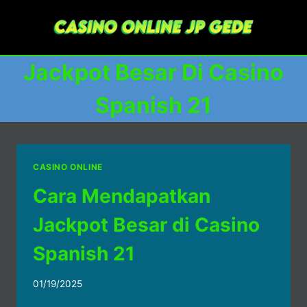
Skip
to
content
Jackpot Besar Di Casino
Spanish 21
CASINO ONLINE
Cara Mendapatkan
Jackpot Besar di Casino
Spanish 21
01/19/2025