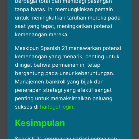
berbagai total dan membagi pasangan
tanpa batas. Ini memungkinkan pemain
untuk meningkatkan taruhan mereka pada
saat yang tepat, meningkatkan potensi
kemenangan mereka.
Meskipun Spanish 21 menawarkan potensi
kemenangan yang menarik, penting untuk
diingat bahwa permainan ini tetap
bergantung pada unsur keberuntungan.
Manajemen bankroll yang bijak dan
penerapan strategi yang efektif sangat
penting untuk memaksimalkan peluang
sukses di
haitogel login
.
Kesimpulan
Spanish 21 merupakan variasi permainan