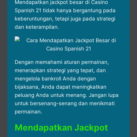
Mendapatkan jackpot besar di Casino
Spanish 21 tidak hanya bergantung pada
keberuntungan, tetapi juga pada strategi
dan keterampilan.
Dengan memahami aturan permainan,
menerapkan strategi yang tepat, dan
mengelola bankroll Anda dengan
bijaksana, Anda dapat meningkatkan
peluang Anda untuk menang. Jangan lupa
untuk bersenang-senang dan menikmati
permainan.
Mendapatkan Jackpot