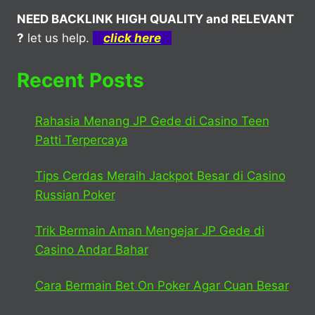
NEED BACKLINK HIGH QUALITY and RELEVANT
?
let us help.
click here
Recent Posts
Rahasia Menang JP Gede di Casino Teen
Patti Terpercaya
Tips Cerdas Meraih Jackpot Besar di Casino
Russian Poker
Trik Bermain Aman Mengejar JP Gede di
Casino Andar Bahar
Cara Bermain Bet On Poker Agar Cuan Besar