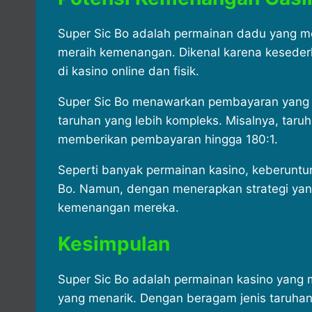
Super Sic Bo adalah permainan dadu yang m
meraih kemenangan. Dikenal karena keseder
di kasino online dan fisik.
Super Sic Bo menawarkan pembayaran yang m
taruhan yang lebih kompleks. Misalnya, taru
memberikan pembayaran hingga 180:1.
Seperti banyak permainan kasino, keberunt
Bo. Namun, dengan menerapkan strategi yan
kemenangan mereka.
Kesimpulan
Super Sic Bo adalah permainan kasino yan
yang menarik. Dengan beragam jenis taruhan y