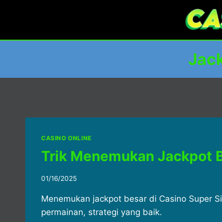
Skip
to
content
Jack
CASINO ONLINE
Trik Menemukan Jackpot B
01/16/2025
Menemukan jackpot besar di Casino Super 
permainan, strategi yang baik.