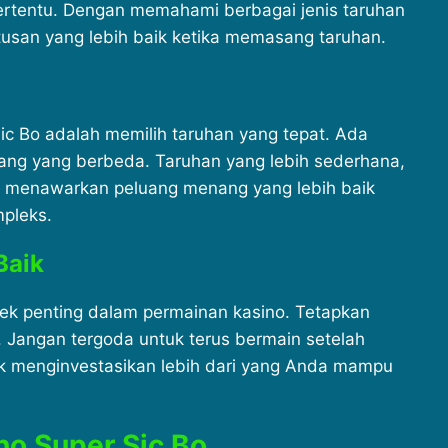
 tertentu. Dengan memahami berbagai jenis taruhan
san yang lebih baik ketika memasang taruhan.
ic Bo adalah memilih taruhan yang tepat. Ada
ang yang berbeda. Taruhan yang lebih sederhana,
ali menawarkan peluang menang yang lebih baik
pleks.
Baik
ek penting dalam permainan kasino. Tetapkan
 Jangan tergoda untuk terus bermain setelah
ak menginvestasikan lebih dari yang Anda mampu
o Super Sic Bo