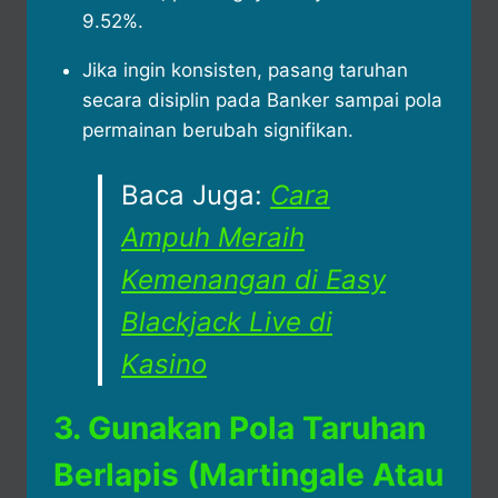
9.52%.
Jika ingin konsisten, pasang taruhan
secara disiplin pada Banker sampai pola
permainan berubah signifikan.
Baca Juga:
Cara
Ampuh Meraih
Kemenangan di Easy
Blackjack Live di
Kasino
3. Gunakan Pola Taruhan
Berlapis (Martingale Atau