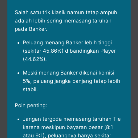
Salah satu trik klasik namun tetap ampuh
adalah lebih sering memasang taruhan
pada Banker.
Peluang menang Banker lebih tinggi
(sekitar 45.86%) dibandingkan Player
(44.62%).
Meski menang Banker dikenai komisi
5%, peluang jangka panjang tetap lebih
stabil.
Poin penting:
Jangan tergoda memasang taruhan Tie
karena meskipun bayaran besar (8:1
atau 9:1), peluangnya hanya sekitar