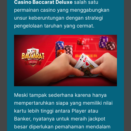
Casino Baccarat Deluxe
salah satu
permainan casino yang menggabungkan
unsur keberuntungan dengan strategi
pengelolaan taruhan yang cermat.
Meski tampak sederhana karena hanya
mempertaruhkan siapa yang memiliki nilai
kartu lebih tinggi antara Player atau
Banker, nyatanya untuk meraih jackpot
besar diperlukan pemahaman mendalam