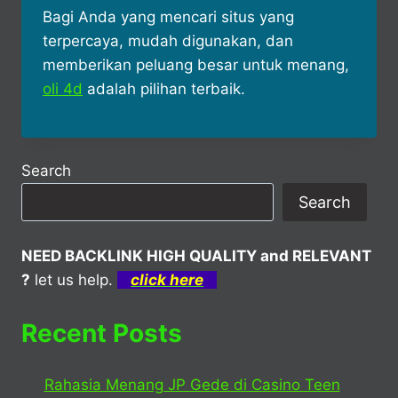
Bagi Anda yang mencari situs yang
terpercaya, mudah digunakan, dan
memberikan peluang besar untuk menang,
oli 4d
adalah pilihan terbaik.
Search
Search
NEED BACKLINK HIGH QUALITY and RELEVANT
?
let us help.
click here
Recent Posts
Rahasia Menang JP Gede di Casino Teen