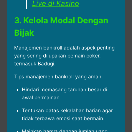
Live di Kasino
3.
Kelola Modal Dengan
Bijak
Manajemen bankroll adalah aspek penting
yang sering dilupakan pemain poker,
termasuk Badugi.
Tips manajemen bankroll yang aman:
Hindari memasang taruhan besar di
awal permainan.
Tentukan batas kekalahan harian agar
tidak terbawa emosi saat bermain.
Mainkan hanya dengan jumlah uang