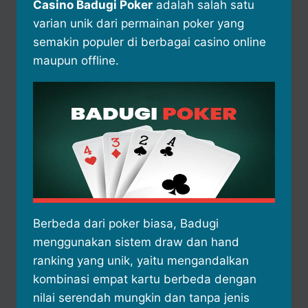
Casino Badugi Poker
adalah salah satu
varian unik dari permainan poker yang
semakin populer di berbagai casino online
maupun offline.
Berbeda dari poker biasa, Badugi
menggunakan sistem draw dan hand
ranking yang unik, yaitu mengandalkan
kombinasi empat kartu berbeda dengan
nilai serendah mungkin dan tanpa jenis