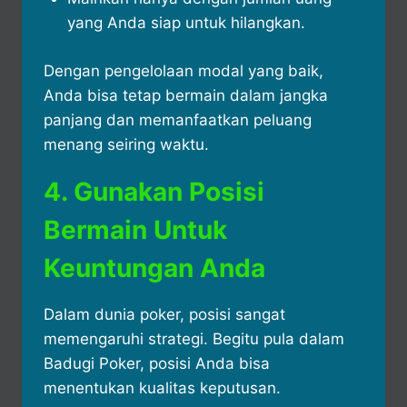
yang Anda siap untuk hilangkan.
Dengan pengelolaan modal yang baik,
Anda bisa tetap bermain dalam jangka
panjang dan memanfaatkan peluang
menang seiring waktu.
4.
Gunakan Posisi
Bermain Untuk
Keuntungan Anda
Dalam dunia poker, posisi sangat
memengaruhi strategi. Begitu pula dalam
Badugi Poker, posisi Anda bisa
menentukan kualitas keputusan.