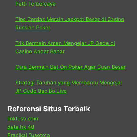
Patti Terpercaya
Tips Cerdas Meraih Jackpot Besar di Casino
Russian Poker
Trik Bermain Aman Mengejar JP Gede di
Casino Andar Bahar
Cara Bermain Bet On Poker Agar Cuan Besar
Strategi Taruhan yang Membantu Mengejar
JP Gede Bac Bo Live
Referensi Situs Terbaik
linkfuso.com
data hk 4d
Prediksi Fusototo