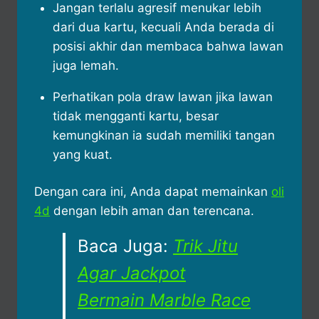
Jangan terlalu agresif menukar lebih
dari dua kartu, kecuali Anda berada di
posisi akhir dan membaca bahwa lawan
juga lemah.
Perhatikan pola draw lawan jika lawan
tidak mengganti kartu, besar
kemungkinan ia sudah memiliki tangan
yang kuat.
Dengan cara ini, Anda dapat memainkan
oli
4d
dengan lebih aman dan terencana.
Baca Juga:
Trik Jitu
Agar Jackpot
Bermain Marble Race