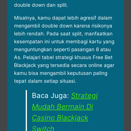
double down dan split.
Misalnya, kamu dapat lebih agresif dalam
mengambil double down karena risikonya
lebih rendah. Pada saat split, manfaatkan
kesempatan ini untuk membagi kartu yang
menguntungkan seperti pasangan 8 atau
As. Pelajari tabel strategi khusus Free Bet
Blackjack yang tersedia secara online agar
kamu bisa mengambil keputusan paling
tepat dalam setiap situasi.
Baca Juga:
Strategi
Mudah Bermain Di
Casino Blackjack
Switch