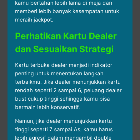
kamu bertahan lebih lama di meja dan
memberi lebih banyak kesempatan untuk
meraih jackpot.
Perhatikan Kartu Dealer
dan Sesuaikan Strategi
Kartu terbuka dealer menjadi indikator
penting untuk menentukan langkah
terbaikmu. Jika dealer menunjukkan kartu
rendah seperti 2 sampai 6, peluang dealer
bust cukup tinggi sehingga kamu bisa
bermain lebih konservatif.
Namun, jika dealer menunjukkan kartu
tinggi seperti 7 sampai As, kamu harus
lebih agresif dalam mengambil double