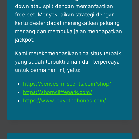
down atau split dengan memanfaatkan
free bet. Menyesuaikan strategi dengan
kartu dealer dapat meningkatkan peluang
menang dan membuka jalan mendapatkan
jackpot.
Kami merekomendasikan tiga situs terbaik
yang sudah terbukti aman dan terpercaya
untuk permainan ini, yaitu:
https://senses-n-scents.com/shop/
https://shorncliffepark.com/
https://www.leavethebones.com/