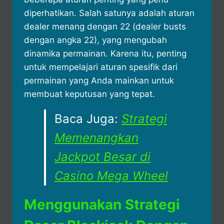
diperhatikan. Salah satunya adalah aturan
dealer menang dengan 22 (dealer busts
dengan angka 22), yang mengubah
dinamika permainan. Karena itu, penting
untuk mempelajari aturan spesifik dari
permainan yang Anda mainkan untuk
membuat keputusan yang tepat.
Baca Juga:
Strategi
Memenangkan
Jackpot Besar di
Casino Mega Wheel
Menggunakan Strategi