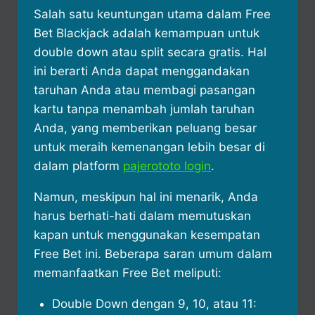
Salah satu keuntungan utama dalam Free
Bet Blackjack adalah kemampuan untuk
double down atau split secara gratis. Hal
ini berarti Anda dapat menggandakan
taruhan Anda atau membagi pasangan
kartu tanpa menambah jumlah taruhan
Anda, yang memberikan peluang besar
untuk meraih kemenangan lebih besar di
dalam platform
pajerototo login
.
Namun, meskipun hal ini menarik, Anda
harus berhati-hati dalam memutuskan
kapan untuk menggunakan kesempatan
Free Bet ini. Beberapa saran umum dalam
memanfaatkan Free Bet meliputi:
Double Down dengan 9, 10, atau 11: