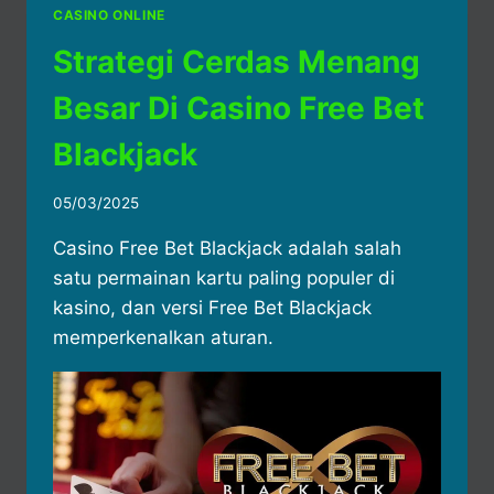
CASINO ONLINE
Strategi Cerdas Menang
Besar Di Casino Free Bet
Blackjack
05/03/2025
Casino Free Bet Blackjack adalah salah
satu permainan kartu paling populer di
kasino, dan versi Free Bet Blackjack
memperkenalkan aturan.