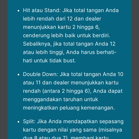
Hit atau Stand: Jika total tangan Anda
lebih rendah dari 12 dan dealer
menunjukkan kartu 2 hingga 6,
cenderung lebih baik untuk berdiri.
Sebaliknya, jika total tangan Anda 12
atau lebih tinggi, Anda harus berhati-
hati untuk tidak bust.
Double Down: Jika total tangan Anda 10
atau 11 dan dealer menunjukkan kartu
rendah (antara 2 hingga 6), Anda dapat
menggandakan taruhan untuk
meningkatkan peluang kemenangan.
Split: Jika Anda mendapatkan sepasang
kartu dengan nilai yang sama (misalnya
dua 8 atau dua 7), membagi kartu