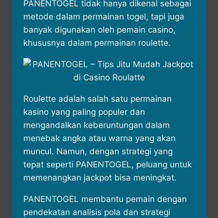
PANENTOGEL tidak hanya dikenal sebagai
metode dalam permainan togel, tapi juga
banyak digunakan oleh pemain casino,
khususnya dalam permainan roulette.
Roulette adalah salah satu permainan
kasino yang paling populer dan
mengandalkan keberuntungan dalam
menebak angka atau warna yang akan
muncul. Namun, dengan strategi yang
tepat seperti PANENTOGEL, peluang untuk
memenangkan jackpot bisa meningkat.
PANENTOGEL membantu pemain dengan
pendekatan analisis pola dan strategi