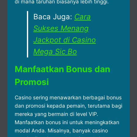
di mana taruhan biasanya lebih tinggi.
Baca Juga:
Cara
Sukses Menang
Jackpot di Casino
Mega Sic Bo
Manfaatkan Bonus dan
Promosi
Casino sering menawarkan berbagai bonus
dan promosi kepada pemain, terutama bagi
mereka yang bermain di level VIP.
Manfaatkan bonus ini untuk meningkatkan
modal Anda. Misalnya, banyak casino