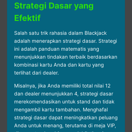
Strategi Dasar yang
Efektif
Salah satu trik rahasia dalam Blackjack
adalah menerapkan strategi dasar. Strategi
ini adalah panduan matematis yang
menunjukkan tindakan terbaik berdasarkan
kombinasi kartu Anda dan kartu yang
terlihat dari dealer.
Misalnya, jika Anda memiliki total nilai 12
dan dealer menunjukkan 4, strategi dasar
merekomendasikan untuk stand dan tidak
mengambil kartu tambahan. Menghafal
strategi dasar dapat meningkatkan peluang
Anda untuk menang, terutama di meja VIP,