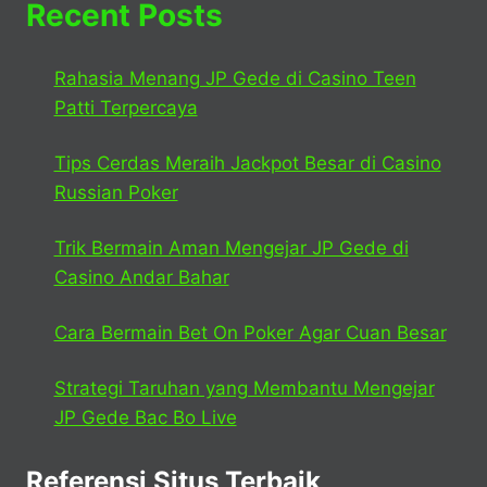
Recent Posts
Rahasia Menang JP Gede di Casino Teen
Patti Terpercaya
Tips Cerdas Meraih Jackpot Besar di Casino
Russian Poker
Trik Bermain Aman Mengejar JP Gede di
Casino Andar Bahar
Cara Bermain Bet On Poker Agar Cuan Besar
Strategi Taruhan yang Membantu Mengejar
JP Gede Bac Bo Live
Referensi Situs Terbaik