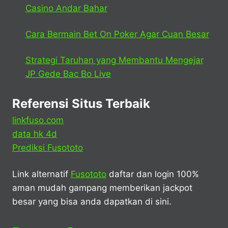
Casino Andar Bahar
Cara Bermain Bet On Poker Agar Cuan Besar
Strategi Taruhan yang Membantu Mengejar
JP Gede Bac Bo Live
Referensi Situs Terbaik
linkfuso.com
data hk 4d
Prediksi Fusototo
Link alternatif
Fusototo
daftar dan login 100%
aman mudah gampang memberikan jackpot
besar yang bisa anda dapatkan di sini.