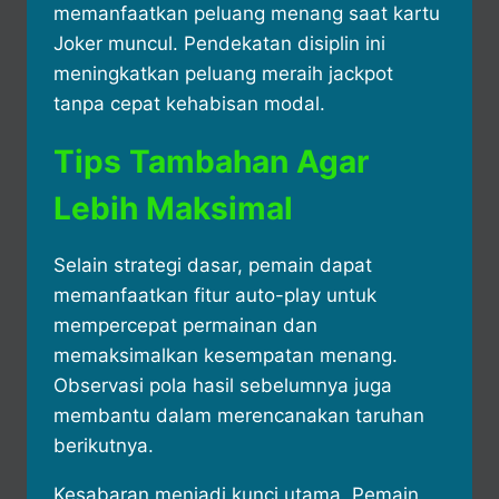
memanfaatkan peluang menang saat kartu
Joker muncul. Pendekatan disiplin ini
meningkatkan peluang meraih jackpot
tanpa cepat kehabisan modal.
Tips Tambahan Agar
Lebih Maksimal
Selain strategi dasar, pemain dapat
memanfaatkan fitur auto-play untuk
mempercepat permainan dan
memaksimalkan kesempatan menang.
Observasi pola hasil sebelumnya juga
membantu dalam merencanakan taruhan
berikutnya.
Kesabaran menjadi kunci utama. Pemain