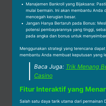
Manajemen Bankroll yang Bijaksana: Pas
mulai bermain. Ini akan membantu Anda 
mencegah kerugian besar.
Jangan Hanya Bertaruh pada Bonus: Mes
potensi pembayarannya yang tinggi, seb
pada angka dan bonus untuk menyeimbang
Menggunakan strategi yang terencana dapat
membantu Anda membuat keputusan yang leb
Baca Juga:
Trik Menang B
Casino
Fitur Interaktif yang Menar
Salah satu daya tarik utama dari permainan 