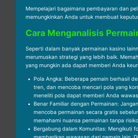
Mempelajari bagaimana pembayaran dan pelu
memungkinkan Anda untuk membuat keputusa
Cara Menganalisis Permai
Seperti dalam banyak permainan kasino lain
merumuskan strategi yang lebih baik. Mema
yang mungkin ada dapat memberi Anda keu
Pola Angka: Beberapa pemain berhasil de
tren, dan mencoba mencari pola yang kon
meneliti pola dapat memberi Anda wawa
Benar Familiar dengan Permainan: Janga
mencoba permainan secara gratis sebelu
memahami nuansa permainan tanpa risiko 
Bergabung dalam Komunitas: Mengikuti fo
memberikan wawasan dari pemain lain. Dis