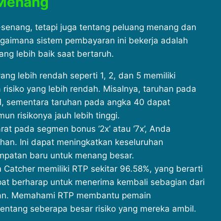
 Menang
senang, tetapi juga tentang peluang menang dan
aimana sistem pembayaran ini bekerja adalah
ng lebih baik saat bertaruh.
 lebih rendah seperti 1, 2, dan 5 memiliki
 risiko yang lebih rendah. Misalnya, taruhan pada
, sementara taruhan pada angka 40 dapat
 risikonya jauh lebih tinggi.
at pada segmen bonus ‘2x’ atau ‘7x’, Anda
han. Ini dapat meningkatkan keseluruhan
patan baru untuk menang besar.
Catcher memiliki RTP sekitar 96.58%, yang berarti
at berharap untuk menerima kembali sebagian dari
gan. Memahami RTP membantu pemain
entang seberapa besar risiko yang mereka ambil.