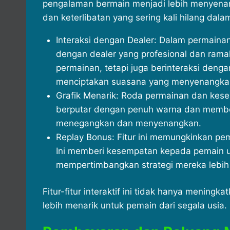
pengalaman bermain menjadi lebih menyenangk
dan keterlibatan yang sering kali hilang dal
Interaksi dengan Dealer: Dalam permaina
dengan dealer yang profesional dan ram
permainan, tetapi juga berinteraksi deng
menciptakan suasana yang menyenangka
Grafik Menarik: Roda permainan dan kese
berputar dengan penuh warna dan membel
menegangkan dan menyenangkan.
Replay Bonus: Fitur ini memungkinkan pe
Ini memberi kesempatan kepada pemain u
mempertimbangkan strategi mereka lebih 
Fitur-fitur interaktif ini tidak hanya menin
lebih menarik untuk pemain dari segala usia.