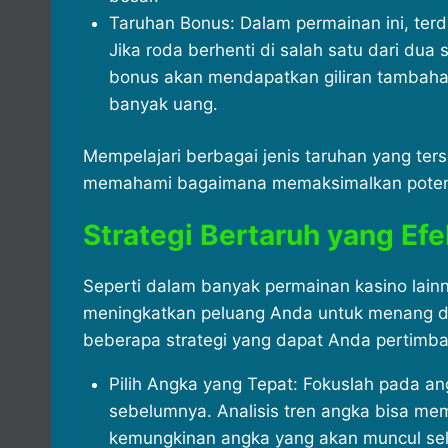
Taruhan Bonus: Dalam permainan ini, terd
Jika roda berhenti di salah satu dari du
bonus akan mendapatkan giliran tambah
banyak uang.
Mempelajari berbagai jenis taruhan yang ter
memahami bagaimana memaksimalkan potens
Strategi Bertaruh yang Efe
Seperti dalam banyak permainan kasino lainn
meningkatkan peluang Anda untuk menang da
beberapa strategi yang dapat Anda pertimba
Pilih Angka yang Tepat: Fokuslah pada a
sebelumnya. Analisis tren angka bisa m
kemungkinan angka yang akan muncul sel