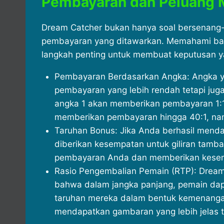
Pembayaran dan Peluang
Dream Catcher bukan hanya soal bersenang-
pembayaran yang ditawarkan. Memahami bag
langkah penting untuk membuat keputusan ya
Pembayaran Berdasarkan Angka: Angka yang
pembayaran yang lebih rendah tetapi juga
angka 1 akan memberikan pembayaran 1:1
memberikan pembayaran hingga 40:1, namun
Taruhan Bonus: Jika Anda berhasil mendar
diberikan kesempatan untuk giliran tamba
pembayaran Anda dan memberikan kesem
Rasio Pengembalian Pemain (RTP): Dream 
bahwa dalam jangka panjang, pemain dap
taruhan mereka dalam bentuk kemenan
mendapatkan gambaran yang lebih jelas t