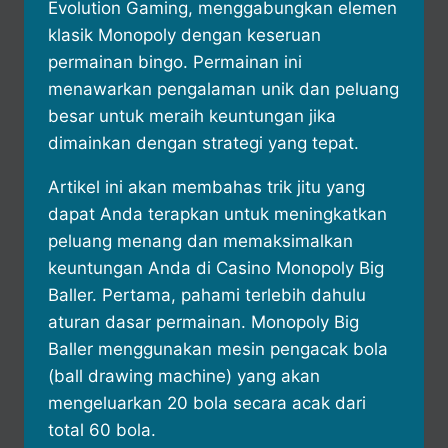
Evolution Gaming, menggabungkan elemen
klasik Monopoly dengan keseruan
permainan bingo. Permainan ini
menawarkan pengalaman unik dan peluang
besar untuk meraih keuntungan jika
dimainkan dengan strategi yang tepat.
Artikel ini akan membahas trik jitu yang
dapat Anda terapkan untuk meningkatkan
peluang menang dan memaksimalkan
keuntungan Anda di Casino Monopoly Big
Baller. Pertama, pahami terlebih dahulu
aturan dasar permainan. Monopoly Big
Baller menggunakan mesin pengacak bola
(ball drawing machine) yang akan
mengeluarkan 20 bola secara acak dari
total 60 bola.