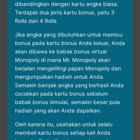
dibandingkan dengan kartu angka biasa.
Terdapat dua jenis kartu bonus, yaitu 3
Rolls dan 4 Rolls.
Jika angka yang dibutuhkan untuk memicu
bonus pada kartu bonus Anda keluar, Anda
akan dibawa ke babak bonus virtual
Monopoly di mana Mr. Monopoly akan
berjalan mengelilingi papan Monopoly dan
mengumpulkan hadiah untuk Anda.
Semakin banyak angka yang berhasil Anda
cocokkan pada kartu bonus sebelum
babak bonus dimulai, semakin besar pula
hadiah yang akan Anda dapatkan.
Oleh karena itu, usahakan untuk selalu
membeli kartu bonus setiap kali Anda