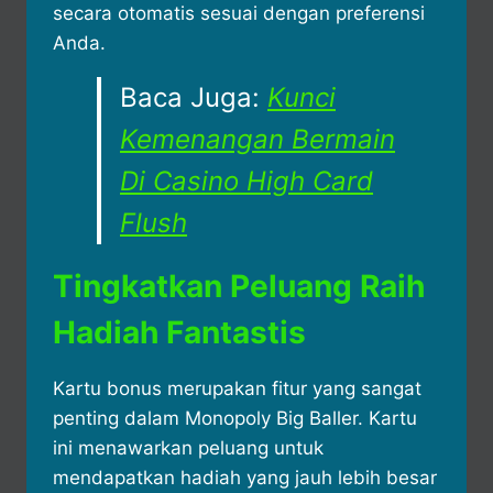
secara otomatis sesuai dengan preferensi
Anda.
Baca Juga:
Kunci
Kemenangan Bermain
Di Casino High Card
Flush
Tingkatkan Peluang Raih
Hadiah Fantastis
Kartu bonus merupakan fitur yang sangat
penting dalam Monopoly Big Baller. Kartu
ini menawarkan peluang untuk
mendapatkan hadiah yang jauh lebih besar