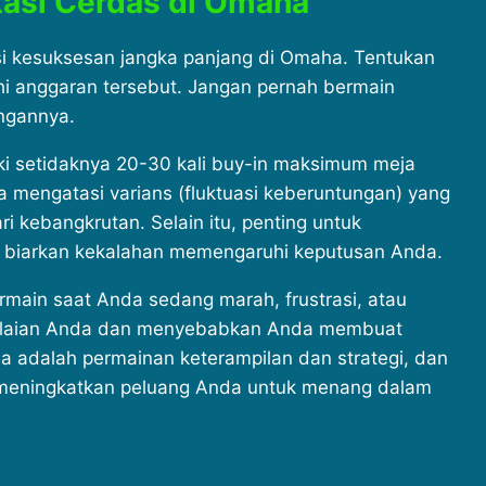
tasi Cerdas di Omaha
si kesuksesan jangka panjang di Omaha. Tentukan
hi anggaran tersebut. Jangan pernah bermain
ngannya.
ki setidaknya 20-30 kali buy-in maksimum meja
mengatasi varians (fluktuasi keberuntungan) yang
i kebangkrutan. Selain itu, penting untuk
 biarkan kekalahan memengaruhi keputusan Anda.
ermain saat Anda sedang marah, frustrasi, atau
enilaian Anda dan menyebabkan Anda membuat
 adalah permainan keterampilan dan strategi, dan
 meningkatkan peluang Anda untuk menang dalam