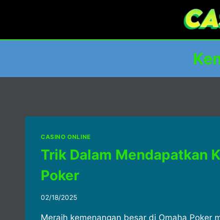
Skip
to
content
Kem
CASINO ONLINE
Trik Dalam Mendapatkan 
Poker
02/18/2025
Meraih kemenangan besar di Omaha Poker me