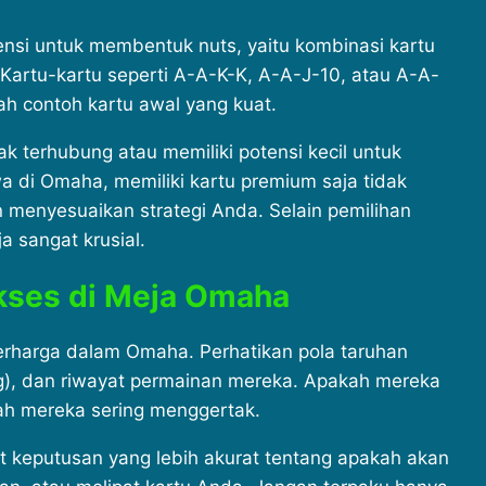
ensi untuk membentuk nuts, yaitu kombinasi kartu
 Kartu-kartu seperti A-A-K-K, A-A-J-10, atau A-A-
ah contoh kartu awal yang kuat.
k terhubung atau memiliki potensi kecil untuk
a di Omaha, memiliki kartu premium saja tidak
 menyesuaikan strategi Anda. Selain pemilihan
a sangat krusial.
ses di Meja Omaha
rharga dalam Omaha. Perhatikan pola taruhan
g), dan riwayat permainan mereka. Apakah mereka
ah mereka sering menggertak.
 keputusan yang lebih akurat tentang apakah akan