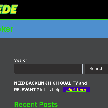
oker
Search
Search
NEED BACKLINK HIGH QUALITY and
RELEVANT ?
let us help.
click here
Recent Posts