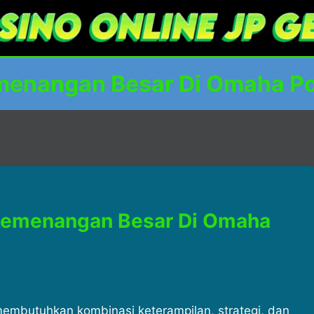
enangan Besar Di Omaha P
Kemenangan Besar Di Omaha
mbutuhkan kombinasi keterampilan, strategi, dan