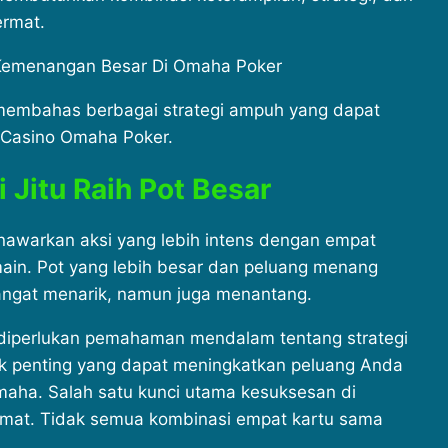
ermat.
embahas berbagai strategi ampuh yang dapat
 Casino Omaha Poker.
Jitu Raih Pot Besar
nawarkan aksi yang lebih intens dengan empat
main. Pot yang lebih besar dan peluang menang
sangat menarik, namun juga menantang.
diperlukan pemahaman mendalam tentang strategi
trik penting yang dapat meningkatkan peluang Anda
aha. Salah satu kunci utama kesuksesan di
rmat. Tidak semua kombinasi empat kartu sama