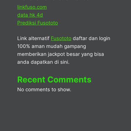
linkfuso.com
data hk 4d
Prediksi Fusototo
Link alternatif
Fusototo
daftar dan login
100% aman mudah gampang
memberikan jackpot besar yang bisa
anda dapatkan di sini.
Recent Comments
No comments to show.