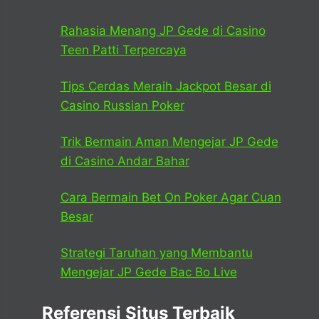
Rahasia Menang JP Gede di Casino
Teen Patti Terpercaya
Tips Cerdas Meraih Jackpot Besar di
Casino Russian Poker
Trik Bermain Aman Mengejar JP Gede
di Casino Andar Bahar
Cara Bermain Bet On Poker Agar Cuan
Besar
Strategi Taruhan yang Membantu
Mengejar JP Gede Bac Bo Live
Referensi Situs Terbaik