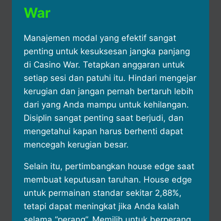
War
Manajemen modal yang efektif sangat
penting untuk kesuksesan jangka panjang
di Casino War. Tetapkan anggaran untuk
setiap sesi dan patuhi itu. Hindari mengejar
kerugian dan jangan pernah bertaruh lebih
dari yang Anda mampu untuk kehilangan.
Disiplin sangat penting saat berjudi, dan
mengetahui kapan harus berhenti dapat
mencegah kerugian besar.
Selain itu, pertimbangkan house edge saat
membuat keputusan taruhan. House edge
untuk permainan standar sekitar 2,88%,
tetapi dapat meningkat jika Anda kalah
selama “perang”. Memilih untuk berperang