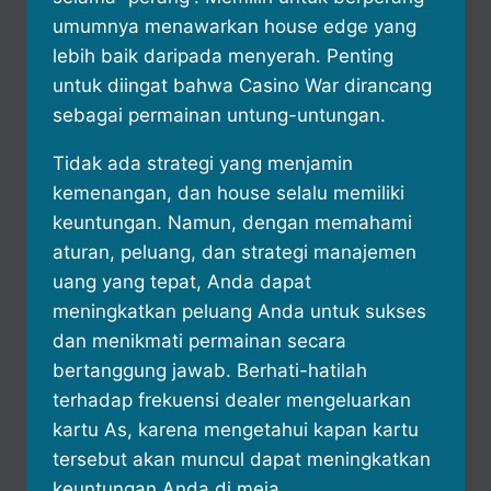
umumnya menawarkan house edge yang
lebih baik daripada menyerah. Penting
untuk diingat bahwa Casino War dirancang
sebagai permainan untung-untungan.
Tidak ada strategi yang menjamin
kemenangan, dan house selalu memiliki
keuntungan. ​Namun, dengan memahami
aturan, peluang, dan strategi manajemen
uang yang tepat, Anda dapat
meningkatkan peluang Anda untuk sukses
dan menikmati permainan secara
bertanggung jawab​. Berhati-hatilah
terhadap frekuensi dealer mengeluarkan
kartu As, karena mengetahui kapan kartu
tersebut akan muncul dapat meningkatkan
keuntungan Anda di meja.