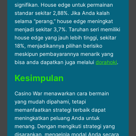
signifikan. House edge untuk permainan
standar sekitar 2,88%. Jika Anda kalah
selama “perang,” house edge meningkat
menjadi sekitar 3,7%. Taruhan seri memiliki
house edge yang jauh lebih tinggi, sekitar
18%, menjadikannya pilihan berisiko
meskipun pembayarannya menarik yang
bisa anda dapatkan juga melalui
dorahoki
.
Kesimpulan
Casino War menawarkan cara bermain
yang mudah dipahami, tetapi
memanfaatkan strategi terbaik dapat
meningkatkan peluang Anda untuk
menang. Dengan mengikuti strategi yang
disarankan, mengelola modal Anda secara