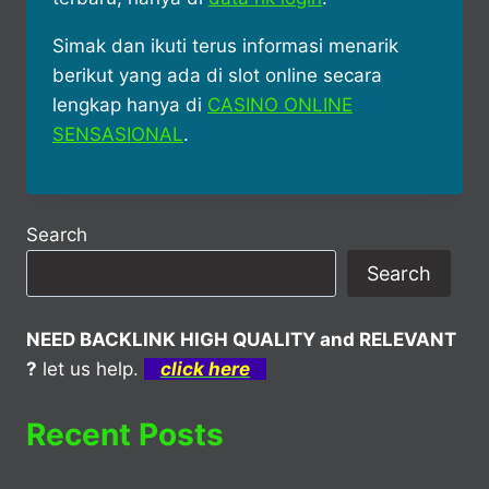
Simak dan ikuti terus informasi menarik
berikut yang ada di slot online secara
lengkap hanya di
CASINO ONLINE
SENSASIONAL
.
Search
Search
NEED BACKLINK HIGH QUALITY and RELEVANT
?
let us help.
click here
Recent Posts