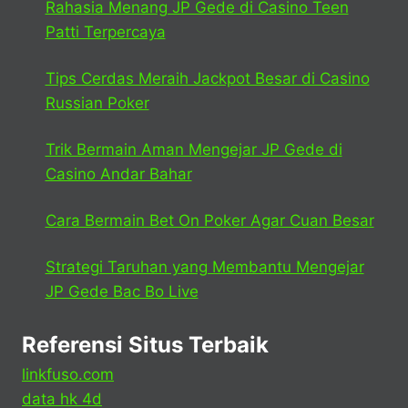
Rahasia Menang JP Gede di Casino Teen
Patti Terpercaya
Tips Cerdas Meraih Jackpot Besar di Casino
Russian Poker
Trik Bermain Aman Mengejar JP Gede di
Casino Andar Bahar
Cara Bermain Bet On Poker Agar Cuan Besar
Strategi Taruhan yang Membantu Mengejar
JP Gede Bac Bo Live
Referensi Situs Terbaik
linkfuso.com
data hk 4d