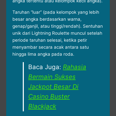
angka tertentu atau kelompok kecil angka).
Taruhan “luar” (pada kelompok yang lebih
besar angka berdasarkan warna,
genap/ganjil, atau tinggi/rendah). Sentuhan
unik dari Lightning Roulette muncul setelah
periode taruhan selesai, ketika petir
menyambar secara acak antara satu
hingga lima angka pada roda.
Baca Juga:
Rahasia
Bermain Sukses
Jackpot Besar Di
Casino Buster
Blackjack