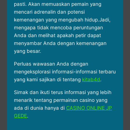
pasti. Akan memuaskan pemain yang
mencari adrenalin dan potensi
kemenangan yang mengubah hidup.Jadi,
mengapa tidak mencoba peruntungan
Anda dan melihat apakah petir dapat
menyambar Anda dengan kemenangan
yang besar.
Perluas wawasan Anda dengan
mengeksplorasi informasi-informasi terbaru
yang kami sajikan di tentang
kitab4d
.
Simak dan ikuti terus informasi yang lebih
menarik tentang permainan casino yang
ada di dunia hanya di
CASINO ONLINE JP
GEDE
.