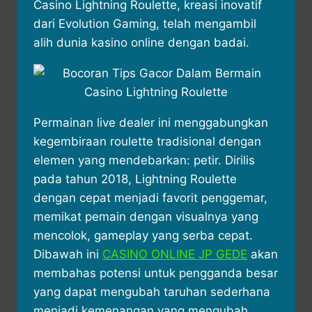
Casino Lightning Roulette, kreasi inovatif
dari Evolution Gaming, telah mengambil
alih dunia kasino online dengan badai.
Permainan live dealer ini menggabungkan
kegembiraan roulette tradisional dengan
elemen yang mendebarkan: petir. Dirilis
pada tahun 2018, Lightning Roulette
dengan cepat menjadi favorit penggemar,
memikat pemain dengan visualnya yang
mencolok, gameplay yang serba cepat.
Dibawah ini
CASINO ONLINE JP GEDE
akan
membahas potensi untuk pengganda besar
yang dapat mengubah taruhan sederhana
menjadi kemenangan yang mengubah