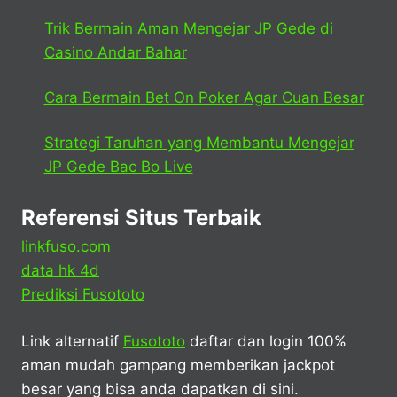
Trik Bermain Aman Mengejar JP Gede di
Casino Andar Bahar
Cara Bermain Bet On Poker Agar Cuan Besar
Strategi Taruhan yang Membantu Mengejar
JP Gede Bac Bo Live
Referensi Situs Terbaik
linkfuso.com
data hk 4d
Prediksi Fusototo
Link alternatif
Fusototo
daftar dan login 100%
aman mudah gampang memberikan jackpot
besar yang bisa anda dapatkan di sini.