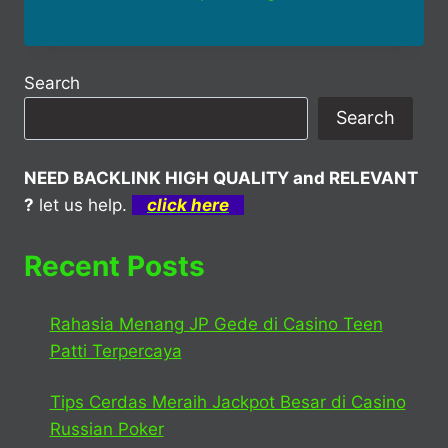
Search
Search
NEED BACKLINK HIGH QUALITY and RELEVANT
?
let us help.
click here
Recent Posts
Rahasia Menang JP Gede di Casino Teen
Patti Terpercaya
Tips Cerdas Meraih Jackpot Besar di Casino
Russian Poker