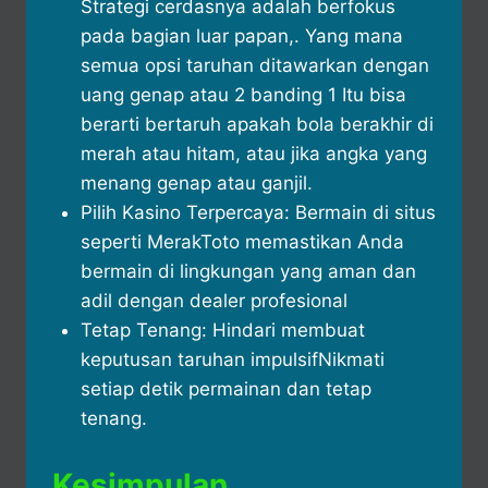
Strategi cerdasnya adalah berfokus
pada bagian luar papan,. Yang mana
semua opsi taruhan ditawarkan dengan
uang genap atau 2 banding 1 Itu bisa
berarti bertaruh apakah bola berakhir di
merah atau hitam, atau jika angka yang
menang genap atau ganjil.
Pilih Kasino Terpercaya: Bermain di situs
seperti MerakToto memastikan Anda
bermain di lingkungan yang aman dan
adil dengan dealer profesional
Tetap Tenang: Hindari membuat
keputusan taruhan impulsifNikmati
setiap detik permainan dan tetap
tenang.
​Kesimpulan