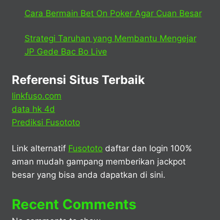
Cara Bermain Bet On Poker Agar Cuan Besar
Strategi Taruhan yang Membantu Mengejar
JP Gede Bac Bo Live
Referensi Situs Terbaik
linkfuso.com
data hk 4d
Prediksi Fusototo
Link alternatif
Fusototo
daftar dan login 100%
aman mudah gampang memberikan jackpot
besar yang bisa anda dapatkan di sini.
Recent Comments