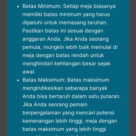
Batas Minimum: Setiap meja biasanya
memiliki batas minimum yang harus
dipatuhi untuk memasang taruhan.
Pastikan batas ini sesuai dengan
anggaran Anda. Jika Anda seorang
pemula, mungkin lebih baik memulai di
meja dengan batas rendah untuk
menghindari kehilangan besar sejak
awal.
Batas Maksimum: Batas maksimum
mengindikasikan seberapa banyak
Anda bisa bertaruh dalam satu putaran.
Jika Anda seorang pemain
berpengalaman yang mencari potensi
kemenangan lebih tinggi, meja dengan
batas maksimum yang lebih tinggi