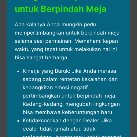
untuk Berpindah Meja
Ada kalanya Anda mungkin perlu
mempertimbangkan untuk berpindah meja
selama sesi permainan. Memahami kapan
waktu yang tepat untuk melakukan hal ini
bisa sangat berharga.
Kinerja yang Buruk: Jika Anda merasa
sedang dalam rentetan kekalahan dan
kebangkitan emosi negatif,
pertimbangkan untuk berpindah meja.
Kadang-kadang, mengubah lingkungan
bisa membawa keberuntungan baru.
Ketidakcocokan dengan Dealer: Jika
dealer tidak ramah atau tidak