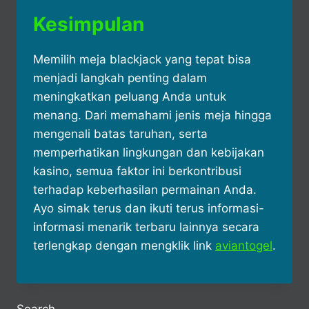
Kesimpulan
​Memilih meja blackjack yang tepat bisa
menjadi langkah penting dalam
meningkatkan peluang Anda untuk
menang.​ Dari memahami jenis meja hingga
mengenali batas taruhan, serta
memperhatikan lingkungan dan kebijakan
kasino, semua faktor ini berkontribusi
terhadap keberhasilan permainan Anda.
Ayo simak terus dan ikuti terus informasi-
informasi menarik terbaru lainnya secara
terlengkap dengan mengklik link
aviantogel
.
Search