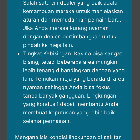
Salah satu ciri dealer yang baik adalah
kemampuan mereka untuk menjelaskan
aturan dan memudahkan pemain baru.
Jika Anda merasa kurang nyaman
dengan dealer, pertimbangkan untuk
pindah ke meja lain.
Tingkat Kebisingan: Kasino bisa sangat
bising, tetapi beberapa area mungkin
lebih tenang dibandingkan dengan yang
lain. Temukan meja yang berada di area
nyaman sehingga Anda bisa fokus
tanpa banyak gangguan. Lingkungan
yang kondusif dapat membantu Anda
membuat keputusan yang lebih baik
selama permainan.
Menganalisis kondisi lingkungan di sekitar