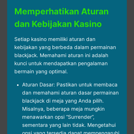
Memperhatikan Aturan
dan Kebijakan Kasino
Setiap kasino memiliki aturan dan
kebijakan yang berbeda dalam permainan
blackjack. Memahami aturan ini adalah
kunci untuk mendapatkan pengalaman
bermain yang optimal.
Aturan Dasar: Pastikan untuk membaca
dan memahami aturan dasar permainan
blackjack di meja yang Anda pilih.
Misalnya, beberapa meja mungkin
menawarkan opsi “Surrender”,
sementara yang lain tidak. Mengetahui
opsi yang tersedia dapat mempengaruhi