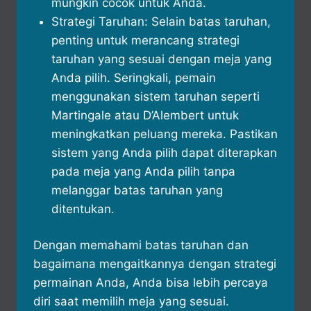
mungkin cocok untuk Anda.
Strategi Taruhan: Selain batas taruhan,
penting untuk merancang strategi
taruhan yang sesuai dengan meja yang
Anda pilih. Seringkali, pemain
menggunakan sistem taruhan seperti
Martingale atau D’Alembert untuk
meningkatkan peluang mereka. Pastikan
sistem yang Anda pilih dapat diterapkan
pada meja yang Anda pilih tanpa
melanggar batas taruhan yang
ditentukan.
Dengan memahami batas taruhan dan
bagaimana mengaitkannya dengan strategi
permainan Anda, Anda bisa lebih percaya
diri saat memilih meja yang sesuai.