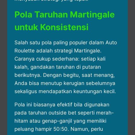
Pola Taruhan Martingale
untuk Konsistensi
Salah satu pola paling populer dalam Auto
Roulette adalah strategi Martingale.
Caranya cukup sederhana: setiap kali
kalah, gandakan taruhan di putaran
berikutnya. Dengan begitu, saat menang,
Anda bisa menutup kerugian sebelumnya
sekaligus mendapatkan keuntungan kecil.
Pola ini biasanya efektif bila digunakan
pada taruhan outside bet seperti merah-
hitam atau genap-ganjil yang memiliki
peluang hampir 50:50. Namun, perlu