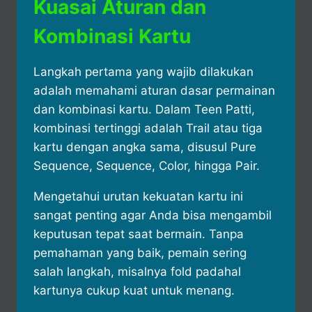
Kuasai Aturan dan
Kombinasi Kartu
Langkah pertama yang wajib dilakukan
adalah memahami aturan dasar permainan
dan kombinasi kartu. Dalam Teen Patti,
kombinasi tertinggi adalah Trail atau tiga
kartu dengan angka sama, disusul Pure
Sequence, Sequence, Color, hingga Pair.
Mengetahui urutan kekuatan kartu ini
sangat penting agar Anda bisa mengambil
keputusan tepat saat bermain. Tanpa
pemahaman yang baik, pemain sering
salah langkah, misalnya fold padahal
kartunya cukup kuat untuk menang.