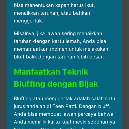
bisa menentukan kapan harus ikut,
menaikkan taruhan, atau bahkan
menggertak.
Misalnya, jika lawan sering menaikkan
taruhan dengan kartu lemah, Anda bisa
memanfaatkan momen untuk melakukan
bluff balik dengan taruhan lebih besar.
Manfaatkan Teknik
Bluffing dengan Bijak
Bluffing atau menggertak adalah salah satu
jurus andalan di Teen Patti. Dengan bluff,
Anda bisa membuat lawan percaya bahwa
Anda memiliki kartu kuat meski sebenarnya