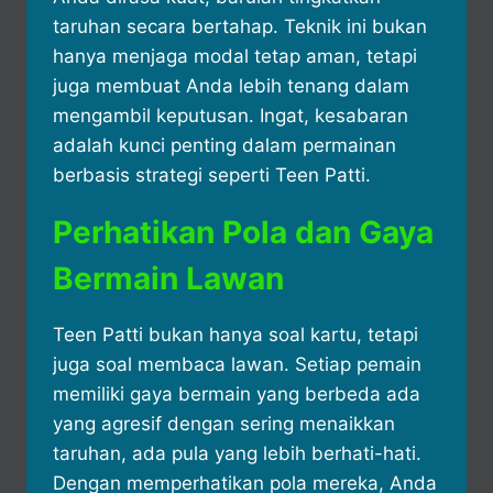
taruhan secara bertahap. Teknik ini bukan
hanya menjaga modal tetap aman, tetapi
juga membuat Anda lebih tenang dalam
mengambil keputusan. Ingat, kesabaran
adalah kunci penting dalam permainan
berbasis strategi seperti Teen Patti.
Perhatikan Pola dan Gaya
Bermain Lawan
Teen Patti bukan hanya soal kartu, tetapi
juga soal membaca lawan. Setiap pemain
memiliki gaya bermain yang berbeda ada
yang agresif dengan sering menaikkan
taruhan, ada pula yang lebih berhati-hati.
Dengan memperhatikan pola mereka, Anda