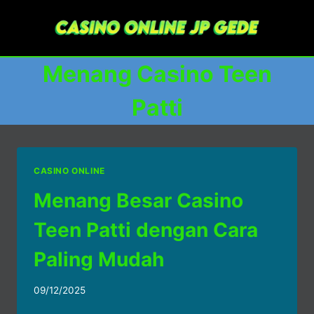
Skip
to
content
Menang Casino Teen
Patti
CASINO ONLINE
Menang Besar Casino
Teen Patti dengan Cara
Paling Mudah
09/12/2025