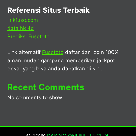
Referensi Situs Terbaik
linkfuso.com
data hk 4d
Prediksi Fusototo
Link alternatif
Fusototo
daftar dan login 100%
aman mudah gampang memberikan jackpot
besar yang bisa anda dapatkan di sini.
Recent Comments
No comments to show.