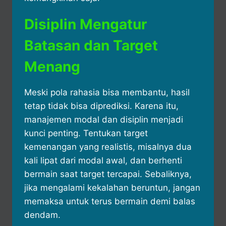
Disiplin Mengatur
Batasan dan Target
Menang
Meski pola rahasia bisa membantu, hasil
tetap tidak bisa diprediksi. Karena itu,
manajemen modal dan disiplin menjadi
kunci penting. Tentukan target
kemenangan yang realistis, misalnya dua
kali lipat dari modal awal, dan berhenti
bermain saat target tercapai. Sebaliknya,
jika mengalami kekalahan beruntun, jangan
memaksa untuk terus bermain demi balas
dendam.