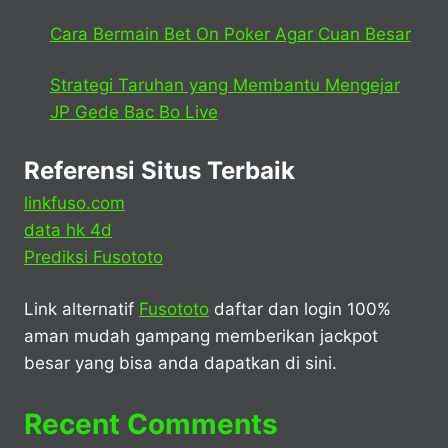
Cara Bermain Bet On Poker Agar Cuan Besar
Strategi Taruhan yang Membantu Mengejar
JP Gede Bac Bo Live
Referensi Situs Terbaik
linkfuso.com
data hk 4d
Prediksi Fusototo
Link alternatif
Fusototo
daftar dan login 100%
aman mudah gampang memberikan jackpot
besar yang bisa anda dapatkan di sini.
Recent Comments