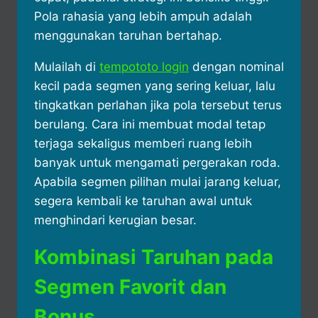
Pola rahasia yang lebih ampuh adalah
menggunakan taruhan bertahap.
Mulailah di
tempototo login
dengan nominal
kecil pada segmen yang sering keluar, lalu
tingkatkan perlahan jika pola tersebut terus
berulang. Cara ini membuat modal tetap
terjaga sekaligus memberi ruang lebih
banyak untuk mengamati pergerakan roda.
Apabila segmen pilihan mulai jarang keluar,
segera kembali ke taruhan awal untuk
menghindari kerugian besar.
Kombinasi Taruhan pada
Segmen Favorit dan
Bonus