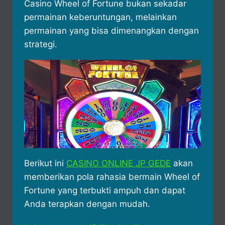
Casino Wheel of Fortune bukan sekadar
permainan keberuntungan, melainkan
permainan yang bisa dimenangkan dengan
strategi.
Berikut ini
CASINO ONLINE JP GEDE
akan
memberikan pola rahasia bermain Wheel of
Fortune yang terbukti ampuh dan dapat
Anda terapkan dengan mudah.