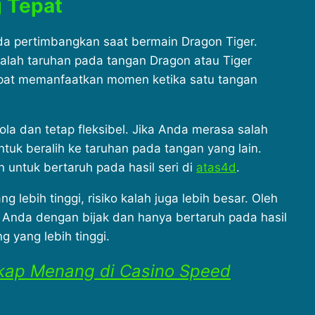
g Tepat
da pertimbangkan saat bermain Dragon Tiger.
alah taruhan pada tangan Dragon atau Tiger
dapat memanfaatkan momen ketika satu tangan
la dan tetap fleksibel. Jika Anda merasa salah
tuk beralih ke taruhan pada tangan yang lain.
 untuk bertaruh pada hasil seri di
atas4d
.
 lebih tinggi, risiko kalah juga lebih besar. Oleh
l Anda dengan bijak dan hanya bertaruh pada hasil
 yang lebih tinggi.
kap Menang di Casino Speed