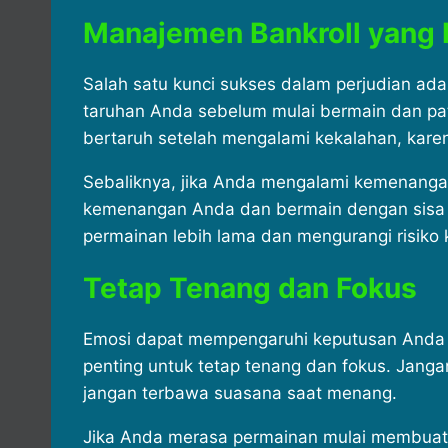
Manajemen Bankroll yang 
Salah satu kunci sukses dalam perjudian ad
taruhan Anda sebelum mulai bermain dan pat
bertaruh setelah mengalami kekalahan, karen
Sebaliknya, jika Anda mengalami kemenanga
kemenangan Anda dan bermain dengan sisa b
permainan lebih lama dan mengurangi risiko 
Tetap Tenang dan Fokus
Emosi dapat mempengaruhi keputusan Anda sa
penting untuk tetap tenang dan fokus. Jang
jangan terbawa suasana saat menang.
Jika Anda merasa permainan mulai membuat A