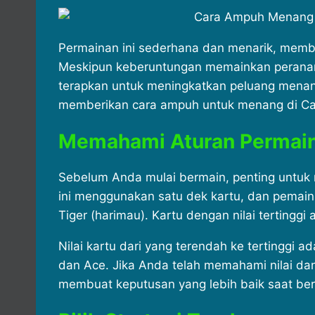
Permainan ini sederhana dan menarik, membua
Meskipun keberuntungan memainkan peranan 
terapkan untuk meningkatkan peluang menan
memberikan cara ampuh untuk menang di Cas
Memahami Aturan Permai
Sebelum Anda mulai bermain, penting untuk
ini menggunakan satu dek kartu, dan pemain
Tiger (harimau). Kartu dengan nilai terting
Nilai kartu dari yang terendah ke tertinggi ad
dan Ace. Jika Anda telah memahami nilai dan
membuat keputusan yang lebih baik saat ber