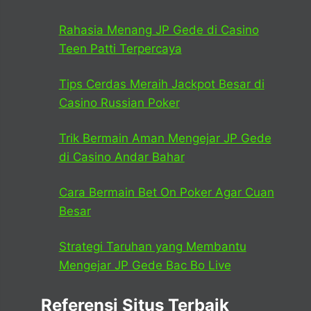
Rahasia Menang JP Gede di Casino
Teen Patti Terpercaya
Tips Cerdas Meraih Jackpot Besar di
Casino Russian Poker
Trik Bermain Aman Mengejar JP Gede
di Casino Andar Bahar
Cara Bermain Bet On Poker Agar Cuan
Besar
Strategi Taruhan yang Membantu
Mengejar JP Gede Bac Bo Live
Referensi Situs Terbaik