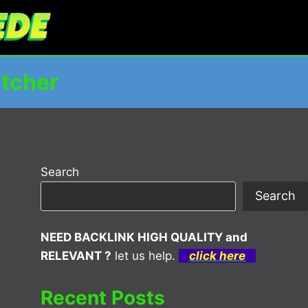
tcher
Search
Search
NEED BACKLINK HIGH QUALITY and
RELEVANT ?
let us help.
click here
Recent Posts