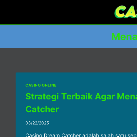
Skip
to
content
Mena
CASINO ONLINE
Strategi Terbaik Agar Men
Catcher
03/22/2025
Casino Dream Catcher adalah salah satu se