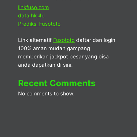
linkfuso.com
data hk 4d
Prediksi Fusototo
Link alternatif
Fusototo
daftar dan login
100% aman mudah gampang
memberikan jackpot besar yang bisa
anda dapatkan di sini.
Recent Comments
No comments to show.