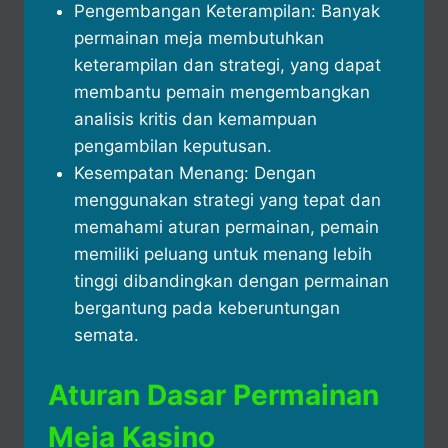
Pengembangan Keterampilan: Banyak
permainan meja membutuhkan
keterampilan dan strategi, yang dapat
membantu pemain mengembangkan
analisis kritis dan kemampuan
pengambilan keputusan.
Kesempatan Menang: Dengan
menggunakan strategi yang tepat dan
memahami aturan permainan, pemain
memiliki peluang untuk menang lebih
tinggi dibandingkan dengan permainan
bergantung pada keberuntungan
semata.
Aturan Dasar Permainan
Meja Kasino