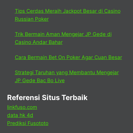
Tips Cerdas Meraih Jackpot Besar di Casino
Russian Poker
Trik Bermain Aman Mengejar JP Gede di
Casino Andar Bahar
Cara Bermain Bet On Poker Agar Cuan Besar
Strategi Taruhan yang Membantu Mengejar
JP Gede Bac Bo Live
Referensi Situs Terbaik
linkfuso.com
data hk 4d
Prediksi Fusototo