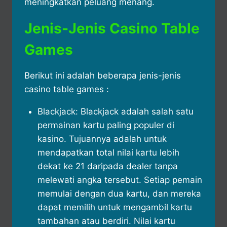
meningkatkan peluang menang.
Jenis-Jenis Casino Table
Games
Berikut ini adalah beberapa jenis-jenis
casino table games :
Blackjack: Blackjack adalah salah satu
permainan kartu paling populer di
kasino. Tujuannya adalah untuk
mendapatkan total nilai kartu lebih
dekat ke 21 daripada dealer tanpa
melewati angka tersebut. Setiap pemain
memulai dengan dua kartu, dan mereka
dapat memilih untuk mengambil kartu
tambahan atau berdiri. Nilai kartu