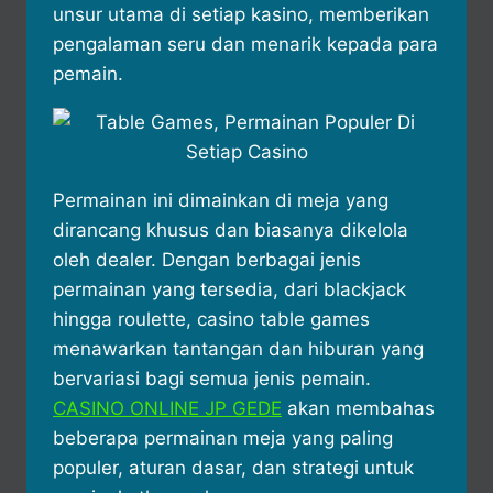
unsur utama di setiap kasino, memberikan
pengalaman seru dan menarik kepada para
pemain.
Permainan ini dimainkan di meja yang
dirancang khusus dan biasanya dikelola
oleh dealer. Dengan berbagai jenis
permainan yang tersedia, dari blackjack
hingga roulette, casino table games
menawarkan tantangan dan hiburan yang
bervariasi bagi semua jenis pemain.
CASINO ONLINE JP GEDE
akan membahas
beberapa permainan meja yang paling
populer, aturan dasar, dan strategi untuk