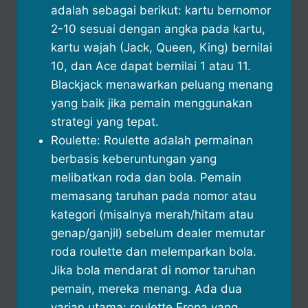
adalah sebagai berikut: kartu bernomor
2-10 sesuai dengan angka pada kartu,
kartu wajah (Jack, Queen, King) bernilai
10, dan Ace dapat bernilai 1 atau 11.
Blackjack menawarkan peluang menang
yang baik jika pemain menggunakan
strategi yang tepat.
Roulette: Roulette adalah permainan
berbasis keberuntungan yang
melibatkan roda dan bola. Pemain
memasang taruhan pada nomor atau
kategori (misalnya merah/hitam atau
genap/ganjil) sebelum dealer memutar
roda roulette dan melemparkan bola.
Jika bola mendarat di nomor taruhan
pemain, mereka menang. Ada dua
varian utama: roulette Eropa yang