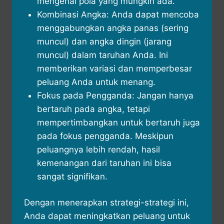
mengenai pola yang mungkin ada.
Kombinasi Angka: Anda dapat mencoba
menggabungkan angka panas (sering
muncul) dan angka dingin (jarang
muncul) dalam taruhan Anda. Ini
memberikan variasi dan memperbesar
peluang Anda untuk menang.
Fokus pada Pengganda: Jangan hanya
bertaruh pada angka, tetapi
mempertimbangkan untuk bertaruh juga
pada fokus pengganda. Meskipun
peluangnya lebih rendah, hasil
kemenangan dari taruhan ini bisa
sangat signifikan.
Dengan menerapkan strategi-strategi ini,
Anda dapat meningkatkan peluang untuk