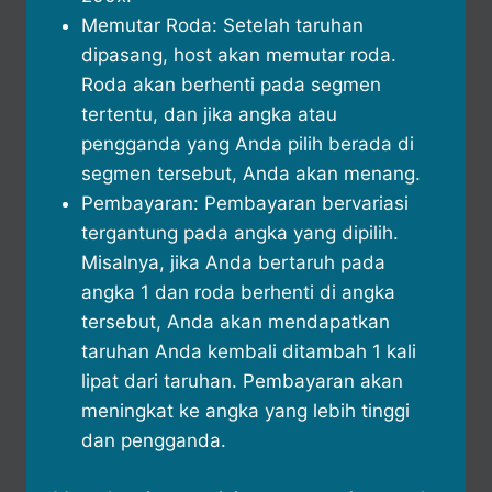
Memutar Roda: Setelah taruhan
dipasang, host akan memutar roda.
Roda akan berhenti pada segmen
tertentu, dan jika angka atau
pengganda yang Anda pilih berada di
segmen tersebut, Anda akan menang.
Pembayaran: Pembayaran bervariasi
tergantung pada angka yang dipilih.
Misalnya, jika Anda bertaruh pada
angka 1 dan roda berhenti di angka
tersebut, Anda akan mendapatkan
taruhan Anda kembali ditambah 1 kali
lipat dari taruhan. Pembayaran akan
meningkat ke angka yang lebih tinggi
dan pengganda.