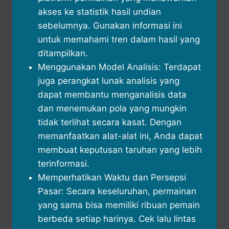
akses ke statistik hasil undian
sebelumnya. Gunakan informasi ini
untuk memahami tren dalam hasil yang
ditampilkan.
Menggunakan Model Analisis: Terdapat
juga perangkat lunak analisis yang
dapat membantu menganalisis data
dan menemukan pola yang mungkin
tidak terlihat secara kasat. Dengan
memanfaatkan alat-alat ini, Anda dapat
membuat keputusan taruhan yang lebih
terinformasi.
Memperhatikan Waktu dan Persepsi
Pasar: Secara keseluruhan, permainan
yang sama bisa memiliki ribuan pemain
berbeda setiap harinya. Cek lalu lintas