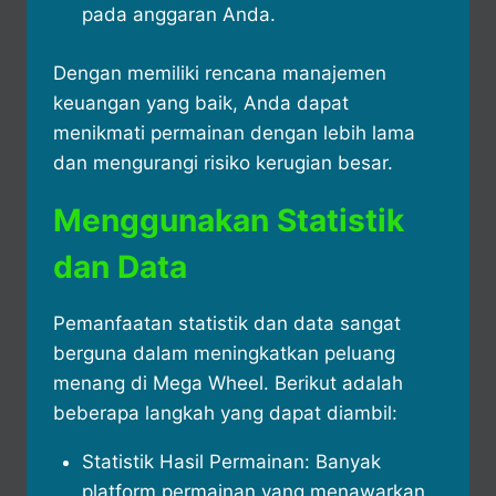
pada anggaran Anda.
Dengan memiliki rencana manajemen
keuangan yang baik, Anda dapat
menikmati permainan dengan lebih lama
dan mengurangi risiko kerugian besar.
Menggunakan Statistik
dan Data
Pemanfaatan statistik dan data sangat
berguna dalam meningkatkan peluang
menang di Mega Wheel. Berikut adalah
beberapa langkah yang dapat diambil:
Statistik Hasil Permainan: Banyak
platform permainan yang menawarkan