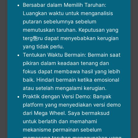
Bersabar dalam Memilih Taruhan:
Luangkan waktu untuk menganalisis
putaran sebelumnya sebelum
memutuskan taruhan. Keputusan yang
terg匏ru dapat menyebabkan kerugian
yang tidak perlu.
Tentukan Waktu Bermain: Bermain saat
pikiran dalam keadaan tenang dan
fokus dapat membawa hasil yang lebih
baik. Hindari bermain ketika emosional
atau setelah mengalami kerugian.
Praktik dengan Versi Demo: Banyak
platform yang menyediakan versi demo
dari Mega Wheel. Saya bermaksud
untuk berlatih dan memahami
mekanisme permainan sebelum