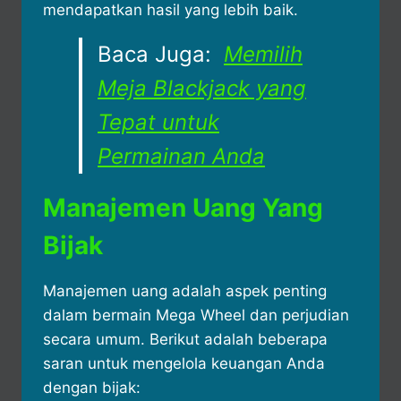
mendapatkan hasil yang lebih baik.
Baca Juga:
Memilih
Meja Blackjack yang
Tepat untuk
Permainan Anda
Manajemen Uang Yang
Bijak
Manajemen uang adalah aspek penting
dalam bermain Mega Wheel dan perjudian
secara umum. Berikut adalah beberapa
saran untuk mengelola keuangan Anda
dengan bijak: