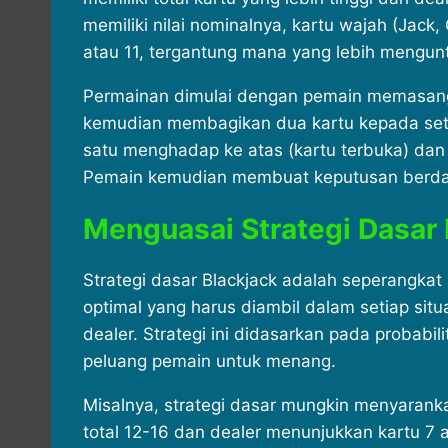
memiliki nilai nominalnya, kartu wajah (Jack, 
atau 11, tergantung mana yang lebih mengun
Permainan dimulai dengan pemain memasang 
kemudian membagikan dua kartu kepada setia
satu menghadap ke atas (kartu terbuka) dan
Pemain kemudian membuat keputusan berdasa
Menguasai Strategi Dasar 
Strategi dasar Blackjack adalah seperangka
optimal yang harus diambil dalam setiap sit
dealer. Strategi ini didasarkan pada probabi
peluang pemain untuk menang.
Misalnya, strategi dasar mungkin menyarank
total 12-16 dan dealer menunjukkan kartu 7 at