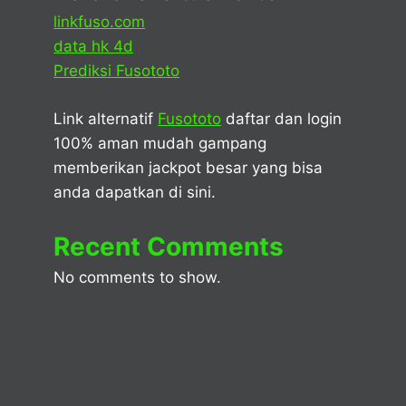
linkfuso.com
data hk 4d
Prediksi Fusototo
Link alternatif
Fusototo
daftar dan login
100% aman mudah gampang
memberikan jackpot besar yang bisa
anda dapatkan di sini.
Recent Comments
No comments to show.