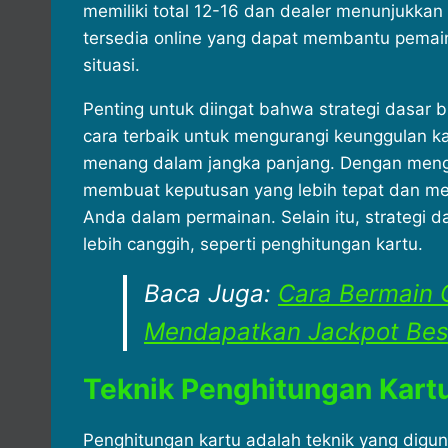
memiliki total 12-16 dan dealer menunjukkan
tersedia online yang dapat membantu pemain 
situasi.
Penting untuk diingat bahwa strategi dasar 
cara terbaik untuk mengurangi keunggulan 
menang dalam jangka panjang. Dengan mengik
membuat keputusan yang lebih tepat dan me
Anda dalam permainan. Selain itu, strategi d
lebih canggih, seperti penghitungan kartu.
Baca Juga:
Cara Bermain 
Mendapatkan Jackpot Bes
Teknik Penghitungan Kartu
Penghitungan kartu adalah teknik yang digu