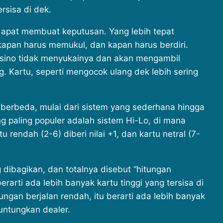
rsisa di dek.
apat membuat keputusan. Yang lebih tepat
kapan harus memukul, dan kapan harus berdiri.
kasino tidak menyukainya dan akan mengambil
 Kartu, seperti mengocok ulang dek lebih sering
berbeda, mulai dari sistem yang sederhana hingga
g paling populer adalah sistem Hi-Lo, di mana
artu rendah (2-6) diberi nilai +1, dan kartu netral (7-
dibagikan, dan totalnya disebut “hitungan
 berarti ada lebih banyak kartu tinggi yang tersisa di
ngan berjalan rendah, itu berarti ada lebih banyak
untungkan dealer.