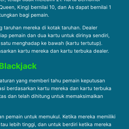
Queen, King) bernilai 10, dan As dapat bernilai 1
tungkan bagi pemain.
taruhan mereka di kotak taruhan. Dealer
p pemain dan dua kartu untuk dirinya sendiri,
 satu menghadap ke bawah (kartu tertutup).
rkan kartu mereka dan kartu terbuka dealer.
Blackjack
t aturan yang memberi tahu pemain keputusan
uasi berdasarkan kartu mereka dan kartu terbuka
litas dan telah dihitung untuk memaksimalkan
an pemain untuk memukul. Ketika mereka memiliki
au lebih tinggi, dan untuk berdiri ketika mereka