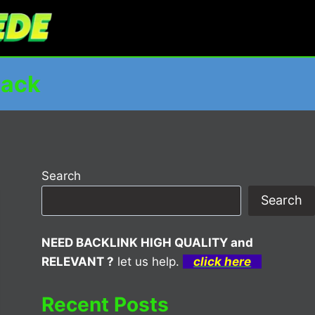
jack
Search
Search
NEED BACKLINK HIGH QUALITY and
RELEVANT ?
let us help.
click here
Recent Posts