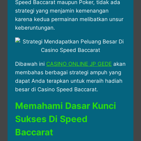
Speed Baccarat maupun Poker, tidak ada
strategi yang menjamin kemenangan
karena kedua permainan melibatkan unsur
keberuntungan.
Dibawah ini
CASINO ONLINE JP GEDE
akan
membahas berbagai strategi ampuh yang
dapat Anda terapkan untuk meraih hadiah
besar di Casino Speed Baccarat.
Memahami Dasar Kunci
Sukses Di Speed
Baccarat