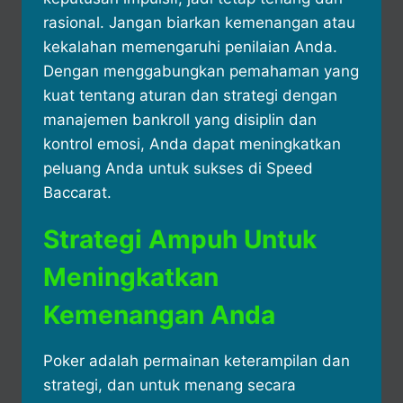
rasional. Jangan biarkan kemenangan atau
kekalahan memengaruhi penilaian Anda. ​
Dengan menggabungkan pemahaman yang
kuat tentang aturan dan strategi dengan
manajemen bankroll yang disiplin dan
kontrol emosi, Anda dapat meningkatkan
peluang Anda untuk sukses di Speed
Baccarat.​
Strategi Ampuh Untuk
Meningkatkan
Kemenangan Anda
Poker adalah permainan keterampilan dan
strategi, dan untuk menang secara