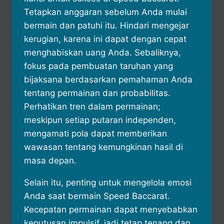
Tetapkan anggaran sebelum Anda mulai
bermain dan patuhi itu. Hindari mengejar
kerugian, karena ini dapat dengan cepat
menghabiskan uang Anda. Sebaliknya,
fokus pada pembuatan taruhan yang
bijaksana berdasarkan pemahaman Anda
tentang permainan dan probabilitas.
Perhatikan tren dalam permainan;
meskipun setiap putaran independen,
mengamati pola dapat memberikan
wawasan tentang kemungkinan hasil di
masa depan.
Selain itu, penting untuk mengelola emosi
Anda saat bermain Speed Baccarat.
Kecepatan permainan dapat menyebabkan
keputusan impulsif, jadi tetap tenang dan