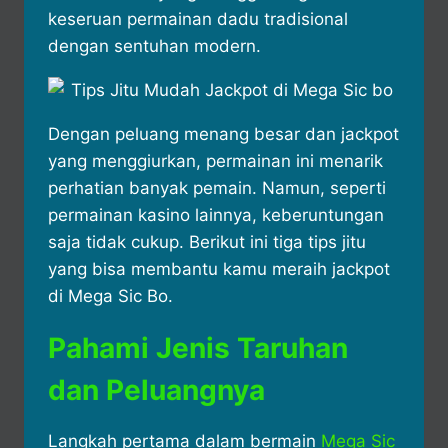
keseruan permainan dadu tradisional
dengan sentuhan modern.
Dengan peluang menang besar dan jackpot
yang menggiurkan, permainan ini menarik
perhatian banyak pemain. Namun, seperti
permainan kasino lainnya, keberuntungan
saja tidak cukup. Berikut ini tiga tips jitu
yang bisa membantu kamu meraih jackpot
di Mega Sic Bo.
Pahami Jenis Taruhan
dan Peluangnya
Langkah pertama dalam bermain
Mega Sic