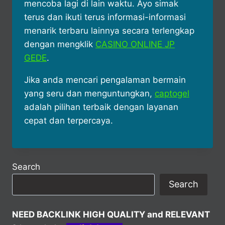
mencoba lagi di lain waktu.
Ayo simak
terus dan ikuti terus informasi-informasi
menarik terbaru lainnya secara terlengkap
dengan mengklik
CASINO ONLINE JP
GEDE
.
Jika anda mencari pengalaman bermain
yang seru dan menguntungkan,
captogel
adalah pilihan terbaik dengan layanan
cepat dan terpercaya.
Search
Search
NEED BACKLINK HIGH QUALITY and RELEVANT