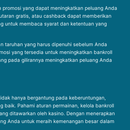
n promosi yang dapat meningkatkan peluang Anda
utaran gratis, atau cashback dapat memberikan
ng untuk membaca syarat dan ketentuan yang
an taruhan yang harus dipenuhi sebelum Anda
osi yang tersedia untuk meningkatkan bankroll
ng pada gilirannya meningkatkan peluang Anda
 tidak hanya bergantung pada keberuntungan,
g baik. Pahami aturan permainan, kelola bankroll
ang ditawarkan oleh kasino. Dengan menerapkan
uang Anda untuk meraih kemenangan besar dalam