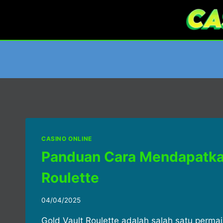
Skip
to
content
CASINO ONLINE
Panduan Cara Mendapatkan
Roulette
04/04/2025
Gold Vault Roulette adalah salah satu perm