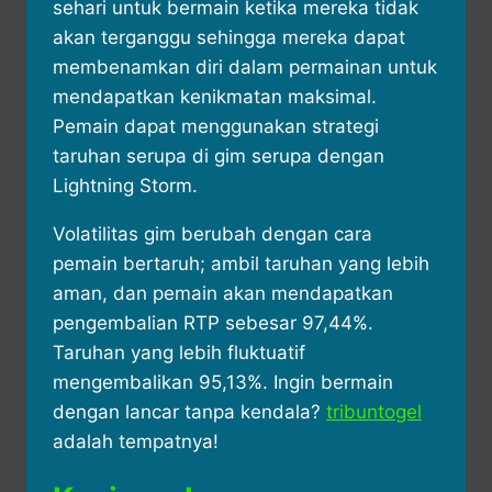
sehari untuk bermain ketika mereka tidak
akan terganggu sehingga mereka dapat
membenamkan diri dalam permainan untuk
mendapatkan kenikmatan maksimal.
Pemain dapat menggunakan strategi
taruhan serupa di gim serupa dengan
Lightning Storm.
Volatilitas gim berubah dengan cara
pemain bertaruh; ambil taruhan yang lebih
aman, dan pemain akan mendapatkan
pengembalian RTP sebesar 97,44%.
Taruhan yang lebih fluktuatif
mengembalikan 95,13%. Ingin bermain
dengan lancar tanpa kendala?
tribuntogel
adalah tempatnya!