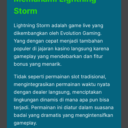
Storm
Lightning Storm adalah game live yang
dikembangkan oleh Evolution Gaming.
Yang dengan cepat menjadi tambahan
populer di jajaran kasino langsung karena
gameplay yang mendebarkan dan fitur
bonus yang menarik.
Tidak seperti permainan slot tradisional,
mengintegrasikan permainan waktu nyata
dengan dealer langsung, menciptakan
lingkungan dinamis di mana apa pun bisa
terjadi. Permainan ini diatur dalam suasana
badai yang dramatis yang mengintensifkan
gameplay.