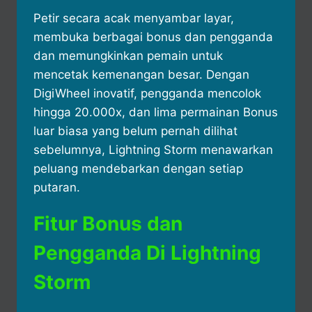
Petir secara acak menyambar layar,
membuka berbagai bonus dan pengganda
dan memungkinkan pemain untuk
mencetak kemenangan besar. Dengan
DigiWheel inovatif, pengganda mencolok
hingga 20.000x, dan lima permainan Bonus
luar biasa yang belum pernah dilihat
sebelumnya, Lightning Storm menawarkan
peluang mendebarkan dengan setiap
putaran.
Fitur Bonus dan
Pengganda Di Lightning
Storm