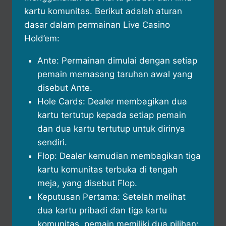
kartu komunitas. Berikut adalah aturan
dasar dalam permainan Live Casino
Hold’em:
Ante: Permainan dimulai dengan setiap
pemain memasang taruhan awal yang
disebut Ante.
Hole Cards: Dealer membagikan dua
kartu tertutup kepada setiap pemain
dan dua kartu tertutup untuk dirinya
sendiri.
Flop: Dealer kemudian membagikan tiga
kartu komunitas terbuka di tengah
meja, yang disebut Flop.
Keputusan Pertama: Setelah melihat
dua kartu pribadi dan tiga kartu
komunitas, pemain memiliki dua pilihan: