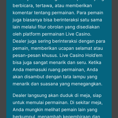
berbicara, tertawa, atau memberikan
komentar tentang permainan. Para pemain
juga biasanya bisa berinteraksi satu sama
lain melalui fitur obrolan yang disediakan
oleh platform permainan Live Casino.
Dealer juga sering berinteraksi dengan para
pemain, memberikan ucapan selamat atau
pesan-pesan khusus. Live Casino Hold’em
bisa juga sangat menarik dan seru. Ketika
Anda memasuki ruang permainan, Anda
akan disambut dengan tata lampu yang
menarik dan suasana yang menegangkan.
Dealer langsung akan duduk di meja, siap
untuk memulai permainan. Di sekitar meja,
Anda mungkin melihat pemain lain yang
berkumpul, menambah kegembiraan dan