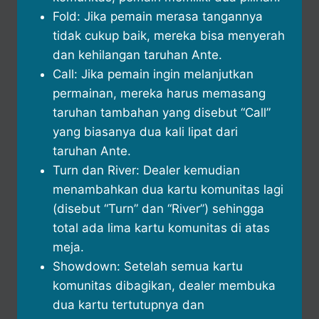
Fold: Jika pemain merasa tangannya
tidak cukup baik, mereka bisa menyerah
dan kehilangan taruhan Ante.
Call: Jika pemain ingin melanjutkan
permainan, mereka harus memasang
taruhan tambahan yang disebut “Call”
yang biasanya dua kali lipat dari
taruhan Ante.
Turn dan River: Dealer kemudian
menambahkan dua kartu komunitas lagi
(disebut “Turn” dan “River”) sehingga
total ada lima kartu komunitas di atas
meja.
Showdown: Setelah semua kartu
komunitas dibagikan, dealer membuka
dua kartu tertutupnya dan