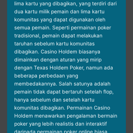
lima kartu yang dibagikan, yang terdiri dari
dua kartu milik pemain dan lima kartu
komunitas yang dapat digunakan oleh
semua pemain. Seperti permainan poker
tradisional, pemain dapat melakukan
taruhan sebelum kartu komunitas
dibagikan. Casino Holdem biasanya
dimainkan dengan aturan yang mirip
dengan Texas Holdem Poker, namun ada
beberapa perbedaan yang
membedakannya. Salah satunya adalah
pemain tidak dapat bertaruh setelah flop,
hanya sebelum dan setelah kartu
komunitas dibagikan. Permainan Casino
Holdem menawarkan pengalaman bermain
poker yang lebih realistis dan interaktif
daripada permainan poker online biasa.