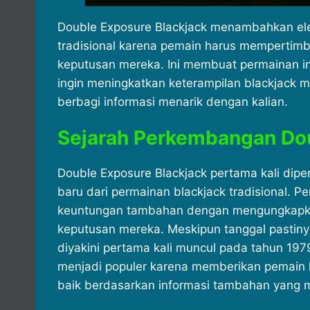
Double Exposure Blackjack menambahkan ele
tradisional karena pemain harus mempertim
keputusan mereka. Ini membuat permainan in
ingin meningkatkan keterampilan blackjack 
berbagi informasi menarik dengan kalian.
Sejarah Perkembangan Dou
Double Exposure Blackjack pertama kali dipe
baru dari permainan blackjack tradisional. 
keuntungan tambahan dengan mengungkapka
keputusan mereka. Meskipun tanggal pastinya
diyakini pertama kali muncul pada tahun 1979
menjadi populer karena memberikan pemain
baik berdasarkan informasi tambahan yang me