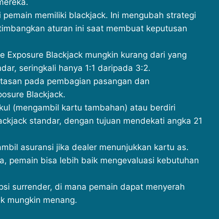
mereka.
 pemain memiliki blackjack. Ini mengubah strategi
imbangkan aturan ini saat membuat keputusan
 Exposure Blackjack mungkin kurang dari yang
ar, seringkali hanya 1:1 daripada 3:2.
atasan pada pembagian pasangan dan
sure Blackjack.
ul (mengambil kartu tambahan) atau berdiri
lackjack standar, dengan tujuan mendekati angka 21
bil asuransi jika dealer menunjukkan kartu as.
a, pemain bisa lebih baik mengevaluasi kebutuhan
si surrender, di mana pemain dapat menyerah
dak mungkin menang.