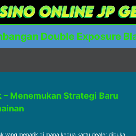
bangan Double Exposure Bl
k – Menemukan Strategi Baru
ainan
ck yang menarik di mana kedua kartu dealer dibuka