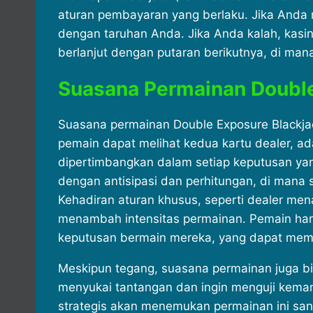
aturan pembayaran yang berlaku. Jika And
dengan taruhan Anda. Jika Anda kalah, kas
berlanjut dengan putaran berikutnya, di man
Suasana Permainan Double
Suasana permainan Double Exposure Blackj
pemain dapat melihat kedua kartu dealer, a
dipertimbangkan dalam setiap keputusan yan
dengan antisipasi dan perhitungan, di mana 
Kehadiran aturan khusus, seperti dealer mena
menambah intensitas permainan. Pemain har
keputusan bermain mereka, yang dapat memp
Meskipun tegang, suasana permainan juga b
menyukai tantangan dan ingin menguji kem
strategis akan menemukan permainan ini s