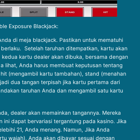
ble Exposure Blackjack:
da di meja blackjack. Pastikan untuk mematuhi
erlaku. Setelah taruhan ditempatkan, kartu akan
, kedua kartu dealer akan dibuka, bersama dengan
da lihat, Anda harus membuat keputusan tentang
k hit (mengambil kartu tambahan), stand (menahan
jadi dua tangan terpisah jika kartu pertama dari
ndakan taruhan Anda dan mengambil satu kartu
nda, dealer akan memainkan tangannya. Mereka
an ini dapat bervariasi tergantung pada kasino. Jika
melebihi 21, Anda menang. Namun, Jika Anda
artu wajah), Anda akan dibayar sesuai dengan