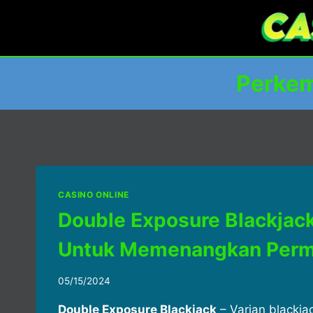
Skip
to
content
Perkem
CASINO ONLINE
Double Exposure Blackjac
Untuk Memenangkan Perm
05/15/2024
Double Exposure Blackjack
– Varian blackja