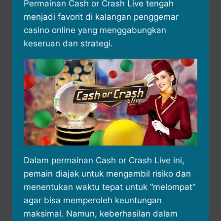
Permainan Cash or Crash Live tengah
menjadi favorit di kalangan penggemar
casino online yang menggabungkan
keseruan dan strategi.
Dalam permainan Cash or Crash Live ini,
pemain diajak untuk mengambil risiko dan
menentukan waktu tepat untuk “melompat”
agar bisa memperoleh keuntungan
maksimal. Namun, keberhasilan dalam