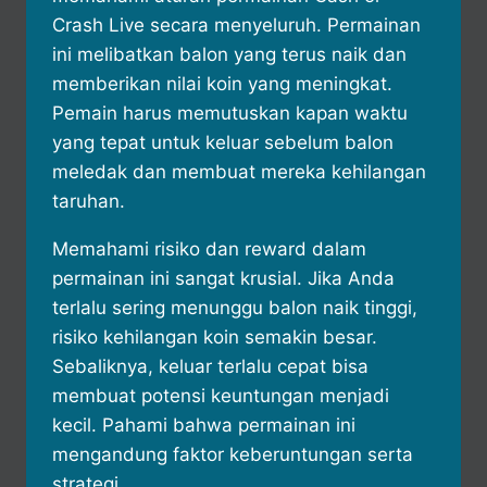
Crash Live secara menyeluruh. Permainan
ini melibatkan balon yang terus naik dan
memberikan nilai koin yang meningkat.
Pemain harus memutuskan kapan waktu
yang tepat untuk keluar sebelum balon
meledak dan membuat mereka kehilangan
taruhan.
Memahami risiko dan reward dalam
permainan ini sangat krusial. Jika Anda
terlalu sering menunggu balon naik tinggi,
risiko kehilangan koin semakin besar.
Sebaliknya, keluar terlalu cepat bisa
membuat potensi keuntungan menjadi
kecil. Pahami bahwa permainan ini
mengandung faktor keberuntungan serta
strategi.