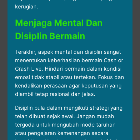
kerugian.
Menjaga Mental Dan
Disiplin Bermain
Terakhir, aspek mental dan disiplin sangat
menentukan keberhasilan bermain Cash or
Crash Live. Hindari bermain dalam kondisi
emosi tidak stabil atau tertekan. Fokus dan
kendalikan perasaan agar keputusan yang
diambil tetap rasional dan jelas.
Disiplin pula dalam mengikuti strategi yang
telah dibuat sejak awal. Jangan mudah
tergoda untuk mengubah mode taruhan
atau pengejaran kemenangan secara