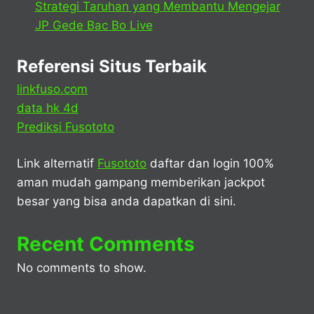
Strategi Taruhan yang Membantu Mengejar
JP Gede Bac Bo Live
Referensi Situs Terbaik
linkfuso.com
data hk 4d
Prediksi Fusototo
Link alternatif
Fusototo
daftar dan login 100%
aman mudah gampang memberikan jackpot
besar yang bisa anda dapatkan di sini.
Recent Comments
No comments to show.