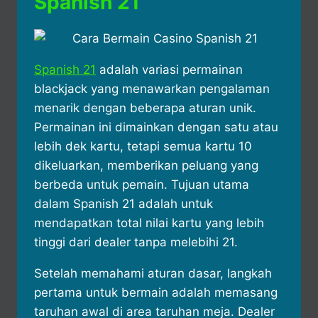
Spanish 21
Spanish 21
adalah variasi permainan
blackjack yang menawarkan pengalaman
menarik dengan beberapa aturan unik.
Permainan ini dimainkan dengan satu atau
lebih dek kartu, tetapi semua kartu 10
dikeluarkan, memberikan peluang yang
berbeda untuk pemain. Tujuan utama
dalam Spanish 21 adalah untuk
mendapatkan total nilai kartu yang lebih
tinggi dari dealer tanpa melebihi 21.
Setelah memahami aturan dasar, langkah
pertama untuk bermain adalah memasang
taruhan awal di area taruhan meja. Dealer