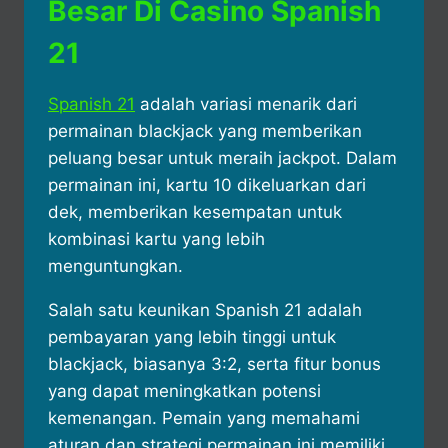
Besar Di Casino Spanish
21
Spanish 21
adalah variasi menarik dari
permainan blackjack yang memberikan
peluang besar untuk meraih jackpot. Dalam
permainan ini, kartu 10 dikeluarkan dari
dek, memberikan kesempatan untuk
kombinasi kartu yang lebih
menguntungkan.
Salah satu keunikan Spanish 21 adalah
pembayaran yang lebih tinggi untuk
blackjack, biasanya 3:2, serta fitur bonus
yang dapat meningkatkan potensi
kemenangan. Pemain yang memahami
aturan dan strategi permainan ini memiliki