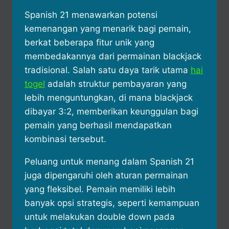
Spanish 21 menawarkan potensi
kemenangan yang menarik bagi pemain,
berkat beberapa fitur unik yang
membedakannya dari permainan blackjack
tradisional. Salah satu daya tarik utama
hai
togel
adalah struktur pembayaran yang
lebih menguntungkan, di mana blackjack
dibayar 3:2, memberikan keunggulan bagi
pemain yang berhasil mendapatkan
kombinasi tersebut.
Peluang untuk menang dalam Spanish 21
juga dipengaruhi oleh aturan permainan
yang fleksibel. Pemain memiliki lebih
banyak opsi strategis, seperti kemampuan
untuk melakukan double down pada