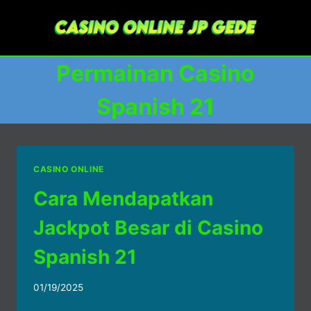
Skip
to
content
Permainan Casino
Spanish 21
CASINO ONLINE
Cara Mendapatkan
Jackpot Besar di Casino
Spanish 21
01/19/2025