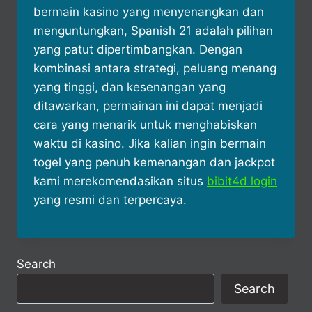
bermain kasino yang menyenangkan dan
menguntungkan, Spanish 21 adalah pilihan
yang patut dipertimbangkan. Dengan
kombinasi antara strategi, peluang menang
yang tinggi, dan kesenangan yang
ditawarkan, permainan ini dapat menjadi
cara yang menarik untuk menghabiskan
waktu di kasino. Jika kalian ingin bermain
togel yang penuh kemenangan dan jackpot
kami merekomendasikan situs
bibit4d login
yang resmi dan terpercaya.
Search
Search