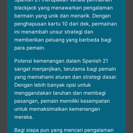
blackjack yang menawarkan pengalaman
bermain yang unik dan menarik. Dengan
penghapusan kartu 10 dari dek, permainan
ini menambah unsur strategi dan
memberikan peluang yang berbeda bagi
para pemain.
Potensi kemenangan dalam Spanish 21
sangat menjanjikan, terutama bagi pemain
yang memahami aturan dan strategi dasar.
Dengan lebih banyak opsi untuk
menggandakan taruhan dan membagi
pasangan, pemain memiliki kesempatan
untuk memaksimalkan kemenangan
mereka.
Bagi siapa pun yang mencari pengalaman