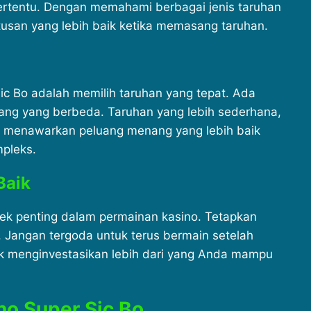
 tertentu. Dengan memahami berbagai jenis taruhan
san yang lebih baik ketika memasang taruhan.
ic Bo adalah memilih taruhan yang tepat. Ada
ang yang berbeda. Taruhan yang lebih sederhana,
ali menawarkan peluang menang yang lebih baik
pleks.
Baik
ek penting dalam permainan kasino. Tetapkan
 Jangan tergoda untuk terus bermain setelah
ak menginvestasikan lebih dari yang Anda mampu
o Super Sic Bo