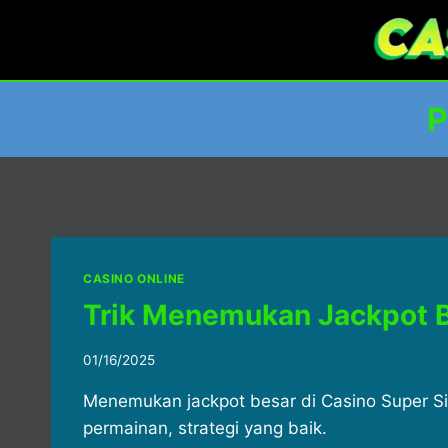
Skip
to
content
P
CASINO ONLINE
Trik Menemukan Jackpot B
01/16/2025
Menemukan jackpot besar di Casino Super 
permainan, strategi yang baik.