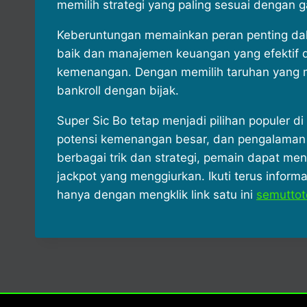
memilih strategi yang paling sesuai dengan 
Keberuntungan memainkan peran penting dal
baik dan manajemen keuangan yang efektif
kemenangan. Dengan memilih taruhan yang me
bankroll dengan bijak.
Super Sic Bo tetap menjadi pilihan populer 
potensi kemenangan besar, dan pengalaman 
berbagai trik dan strategi, pemain dapat m
jackpot yang menggiurkan. Ikuti terus inform
hanya dengan mengklik link satu ini
semuttot