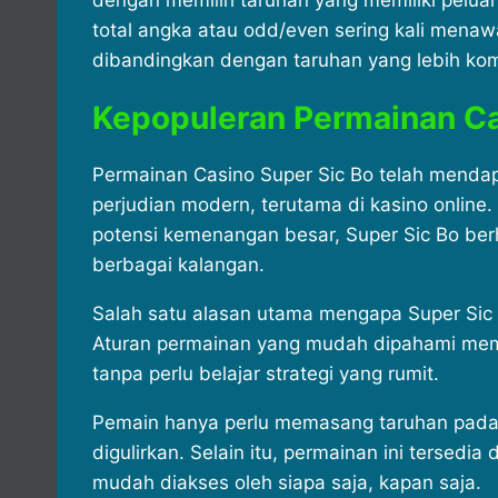
total angka atau odd/even sering kali mena
dibandingkan dengan taruhan yang lebih kom
Kepopuleran Permainan Ca
Permainan Casino Super Sic Bo telah mendap
perjudian modern, terutama di kasino onlin
potensi kemenangan besar, Super Sic Bo berh
berbagai kalangan.
Salah satu alasan utama mengapa Super Sic
Aturan permainan yang mudah dipahami memu
tanpa perlu belajar strategi yang rumit.
Pemain hanya perlu memasang taruhan pada h
digulirkan. Selain itu, permainan ini tersedi
mudah diakses oleh siapa saja, kapan saja.