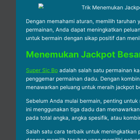
Dengan memahami aturan, memilih taruhan y
permainan, Anda dapat meningkatkan pelua
untuk bermain dengan sikap positif dan men
Menemukan Jackpot Besar 
Super Sic Bo
adalah salah satu permainan ka
penggemar permainan dadu. Dengan kombina
menawarkan peluang untuk meraih jackpot b
Sebelum Anda mulai bermain, penting untuk
ini menggunakan tiga dadu dan menawarkan b
pada total angka, angka spesifik, atau kombin
Salah satu cara terbaik untuk meningkatka
dengan memilih taruhan yang memiliki peluan