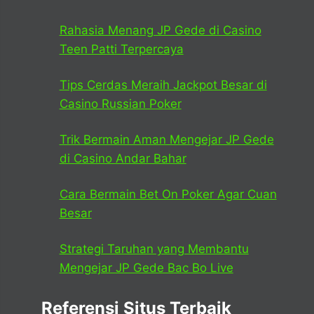
Rahasia Menang JP Gede di Casino
Teen Patti Terpercaya
Tips Cerdas Meraih Jackpot Besar di
Casino Russian Poker
Trik Bermain Aman Mengejar JP Gede
di Casino Andar Bahar
Cara Bermain Bet On Poker Agar Cuan
Besar
Strategi Taruhan yang Membantu
Mengejar JP Gede Bac Bo Live
Referensi Situs Terbaik