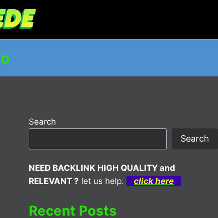
Bo
Search
Search
NEED BACKLINK HIGH QUALITY and
RELEVANT ?
let us help.
click here
Recent Posts