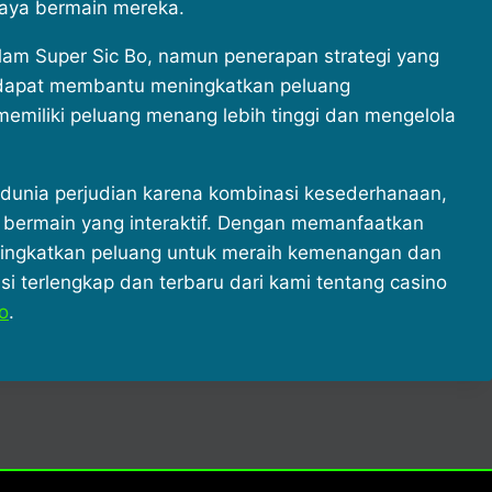
gaya bermain mereka.
am Super Sic Bo, namun penerapan strategi yang
 dapat membantu meningkatkan peluang
miliki peluang menang lebih tinggi dan mengelola
di dunia perjudian karena kombinasi kesederhanaan,
bermain yang interaktif. Dengan memanfaatkan
eningkatkan peluang untuk meraih kemenangan dan
asi terlengkap dan terbaru dari kami tentang casino
o
.