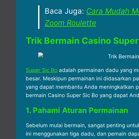
Baca Juga:
Cara Mudah Me
Zoom Roulette
Trik Bermain Casino Super
Super Sic Bo
adalah permainan dadu yang me
besar. Meskipun permainan ini didasarkan pa
yang dapat membantu Anda meningkatkan pel
bermain Casino Super Sic Bo yang dapat And
1. Pahami Aturan Permainan
Sebelum mulai bermain, sangat penting unt
ini menggunakan tiga dadu, dan pemain dapa