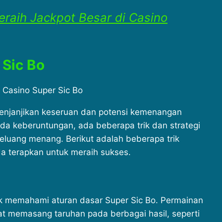
raih Jackpot Besar di Casino
 Sic Bo
njanjikan keseruan dan potensi kemenangan
da keberuntungan, ada beberapa trik dan strategi
uang menang. Berikut adalah beberapa trik
a terapkan untuk meraih sukses.
uk memahami aturan dasar Super Sic Bo. Permainan
t memasang taruhan pada berbagai hasil, seperti