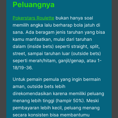
Peluangnya
Pokerstars Roulette
bukan hanya soal
memilih angka lalu berharap bola jatuh di
sana. Ada beragam jenis taruhan yang bisa
kamu manfaatkan, mulai dari taruhan
dalam (inside bets) seperti straight, split,
street, sampai taruhan luar (outside bets)
seperti merah/hitam, ganjil/genap, atau 1-
18/19-36.
Untuk pemain pemula yang ingin bermain
aman, outside bets lebih
direkomendasikan karena memiliki peluang
menang lebih tinggi (hampir 50%). Meski
pembayaran lebih kecil, peluang menang
secara konsisten bisa membantumu