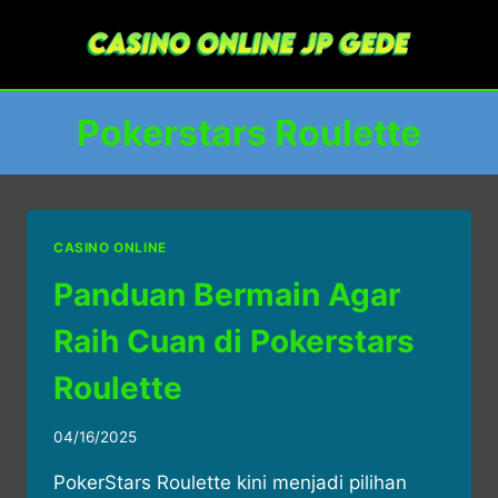
Skip
to
content
Pokerstars Roulette
CASINO ONLINE
Panduan Bermain Agar
Raih Cuan di Pokerstars
Roulette
04/16/2025
PokerStars Roulette kini menjadi pilihan