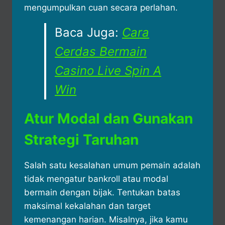
mengumpulkan cuan secara perlahan.
Baca Juga:
Cara
Cerdas Bermain
Casino Live Spin A
Win
Atur Modal dan Gunakan
Strategi Taruhan
Salah satu kesalahan umum pemain adalah
tidak mengatur bankroll atau modal
bermain dengan bijak. Tentukan batas
maksimal kekalahan dan target
kemenangan harian. Misalnya, jika kamu