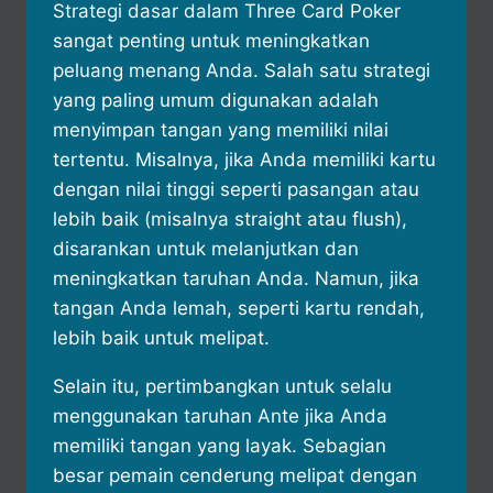
Strategi dasar dalam Three Card Poker
sangat penting untuk meningkatkan
peluang menang Anda. Salah satu strategi
yang paling umum digunakan adalah
menyimpan tangan yang memiliki nilai
tertentu. Misalnya, jika Anda memiliki kartu
dengan nilai tinggi seperti pasangan atau
lebih baik (misalnya straight atau flush),
disarankan untuk melanjutkan dan
meningkatkan taruhan Anda. Namun, jika
tangan Anda lemah, seperti kartu rendah,
lebih baik untuk melipat.
Selain itu, pertimbangkan untuk selalu
menggunakan taruhan Ante jika Anda
memiliki tangan yang layak. Sebagian
besar pemain cenderung melipat dengan