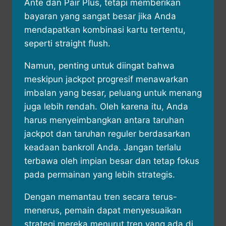
Ante dan Pair Plus, tetapi memberikan
bayaran yang sangat besar jika Anda
mendapatkan kombinasi kartu tertentu,
seperti straight flush.
Namun, penting untuk diingat bahwa
meskipun jackpot progresif menawarkan
imbalan yang besar, peluang untuk menang
juga lebih rendah. Oleh karena itu, Anda
harus menyeimbangkan antara taruhan
jackpot dan taruhan reguler berdasarkan
keadaan bankroll Anda. Jangan terlalu
terbawa oleh impian besar dan tetap fokus
pada permainan yang lebih strategis.
Dengan memantau tren secara terus-
menerus, pemain dapat menyesuaikan
strategi mereka menurut tren yang ada di