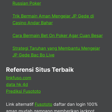
Russian Poker
Trik Bermain Aman Mengejar JP Gede di
Casino Andar Bahar
Cara Bermain Bet On Poker Agar Cuan Besar
Strategi Taruhan yang Membantu Mengejar
JP Gede Bac Bo Live
Referensi Situs Terbaik
linkfuso.com
data hk 4d
Prediksi Fusototo
Link alternatif
Fusototo
daftar dan login 100%
aman mudah gampang memberikan jackpot