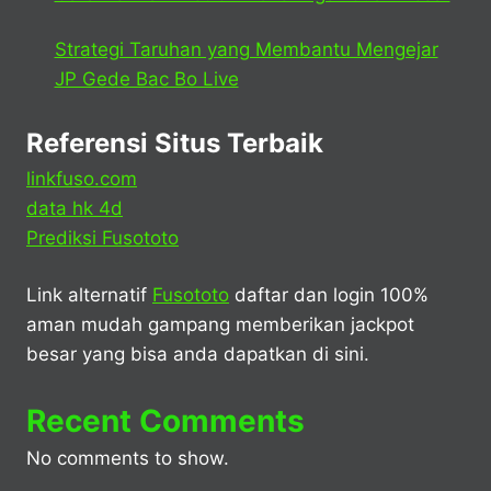
Strategi Taruhan yang Membantu Mengejar
JP Gede Bac Bo Live
Referensi Situs Terbaik
linkfuso.com
data hk 4d
Prediksi Fusototo
Link alternatif
Fusototo
daftar dan login 100%
aman mudah gampang memberikan jackpot
besar yang bisa anda dapatkan di sini.
Recent Comments
No comments to show.