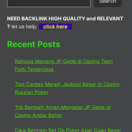
Search
NEED BACKLINK HIGH QUALITY and RELEVANT
?
let us help.
click here
Recent Posts
Rahasia Menang JP Gede di Casino Teen
Patti Terpercaya
Tips Cerdas Meraih Jackpot Besar di Casino
Russian Poker
Trik Bermain Aman Mengejar JP Gede di
Casino Andar Bahar
Cara Bermain Bet On Poker Agar Cuan Besar