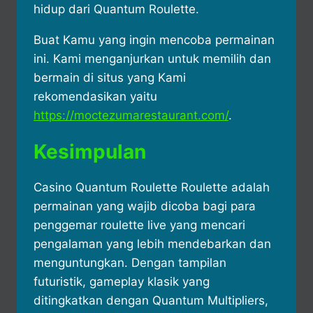
hidup dari Quantum Roulette.
Buat Kamu yang ingin mencoba permainan
ini. Kami menganjurkan untuk memilih dan
bermain di situs yang Kami
rekomendasikan yaitu
https://moctezumarestaurant.com/
.
Kesimpulan
Casino Quantum Roulette Roulette adalah
permainan yang wajib dicoba bagi para
penggemar roulette live yang mencari
pengalaman yang lebih mendebarkan dan
menguntungkan. Dengan tampilan
futuristik, gameplay klasik yang
ditingkatkan dengan Quantum Multipliers,