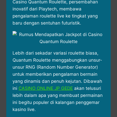
Casino Quantum Roulette, persembahan
inovatif dari Playtech, membawa
pengalaman roulette live ke tingkat yang
baru dengan sentuhan futuristik.
Lebih dari sekadar variasi roulette biasa,
Quantum Roulette menggabungkan unsur-
unsur RNG (Random Number Generator)
untuk memberikan pengalaman bermain
yang dinamis dan penuh kejutan. Dibawah
ini
CASINO ONLINE JP GEDE
akan telusuri
lebih dalam apa yang membuat permainan
ini begitu populer di kalangan penggemar
kasino live.