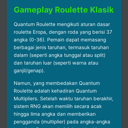
Gameplay Roulette Klasik
Quantum Roulette mengikuti aturan dasar
roulette Eropa, dengan roda yang berisi 37
angka (0-36). Pemain dapat memasang
berbagai jenis taruhan, termasuk taruhan
dalam (seperti angka tunggal atau split)
dan taruhan luar (seperti warna atau
ganjil/genap).
Namun, yang membedakan Quantum
Roulette adalah kehadiran Quantum
Multipliers. Setelah waktu taruhan berakhir,
sistem RNG akan memilih secara acak
hingga lima angka dan memberikan
pengganda (multiplier) pada angka-angka