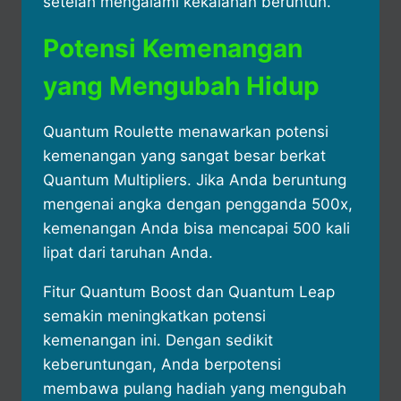
setelah mengalami kekalahan beruntun.
Potensi Kemenangan
yang Mengubah Hidup
​Quantum Roulette menawarkan potensi
kemenangan yang sangat besar berkat
Quantum Multipliers.​ Jika Anda beruntung
mengenai angka dengan pengganda 500x,
kemenangan Anda bisa mencapai 500 kali
lipat dari taruhan Anda.
Fitur Quantum Boost dan Quantum Leap
semakin meningkatkan potensi
kemenangan ini. Dengan sedikit
keberuntungan, Anda berpotensi
membawa pulang hadiah yang mengubah