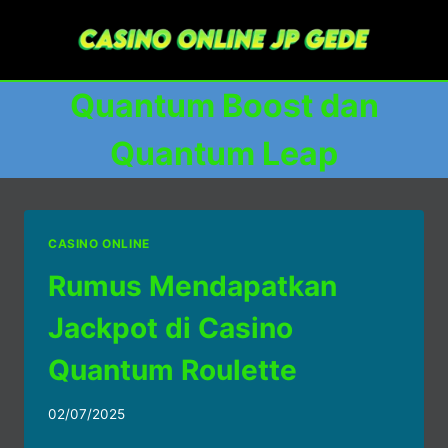
Skip
to
content
Quantum Boost dan
Quantum Leap
CASINO ONLINE
Rumus Mendapatkan
Jackpot di Casino
Quantum Roulette
02/07/2025